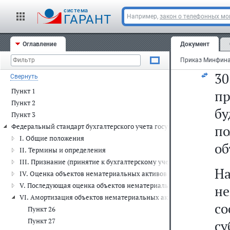
б
cистема
с
ГАРАНТ
Например,
закон о телефонных м
об
Оглавление
Документ
ра
3
Свернуть
Пункт 1
п
Пункт 2
б
Пункт 3
Федеральный стандарт бухгалтерского учета государственных фина
по
I. Общие положения
об
II. Термины и определения
III. Признание (принятие к бухгалтерскому учету) объектов нема
Н
IV. Оценка объектов нематериальных активов при их признании (
V. Последующая оценка объектов нематериальных активов
не
VI. Амортизация объектов нематериальных активов
с
Пункт 26
Пункт 27
с