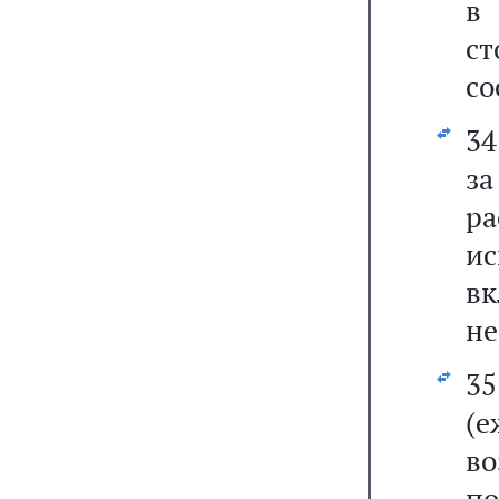
в
с
со
34
за
р
и
в
не
3
(
в
п