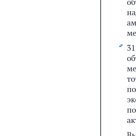
о
н
а
ме
31
о
ме
то
по
э
по
ак
В