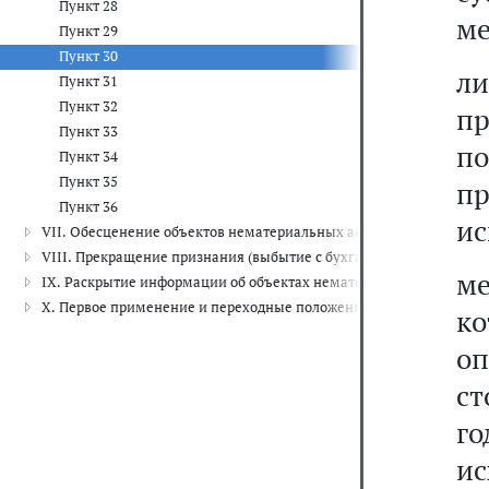
Пункт 28
ме
Пункт 29
Пункт 30
л
Пункт 31
Пункт 32
пр
Пункт 33
п
Пункт 34
Пункт 35
п
Пункт 36
ис
VII. Обесценение объектов нематериальных активов
VIII. Прекращение признания (выбытие с бухгалтерского учета) 
м
IX. Раскрытие информации об объектах нематериальных активов (
X. Первое применение и переходные положения
к
о
ст
го
ис