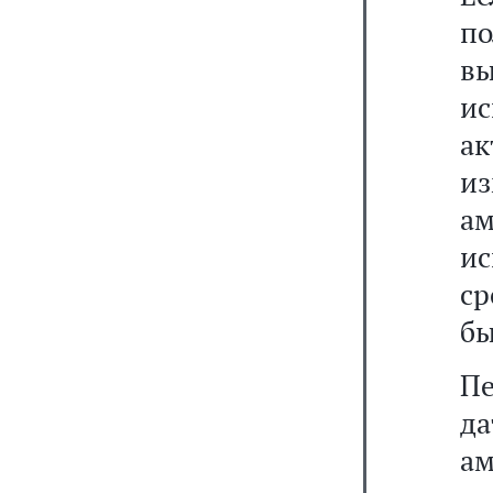
п
в
ис
а
и
а
ис
ср
бы
Пе
д
а