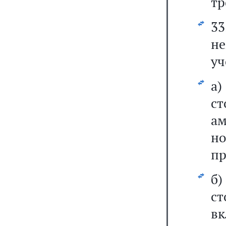
тр
3
не
уч
а)
с
ам
н
пр
б)
с
вк