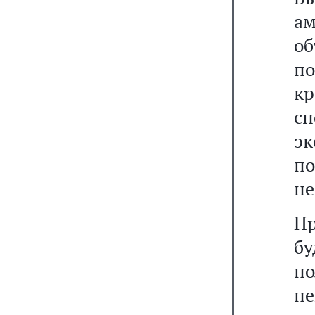
ам
о
по
к
с
э
по
не
П
б
п
н