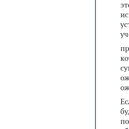
эт
и
ус
уч
п
к
с
о
ож
Ес
б
по