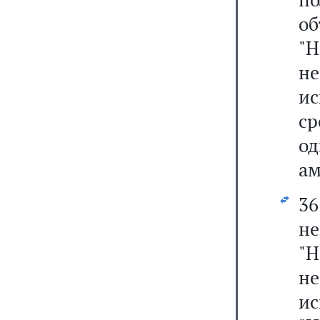
о
"
н
ис
с
од
ам
3
не
"
н
и