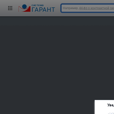
cистема
ГАРАНТ
Например,
44-фз о контрактной си
Уве