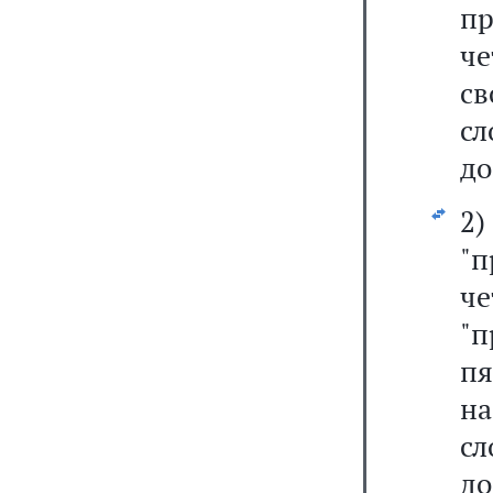
пр
ч
св
сл
до
2)
"п
ч
"п
пя
н
сл
до