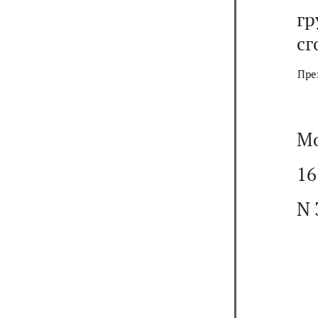
г
сг
Пре
Мо
16
N 