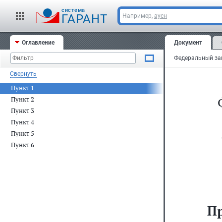
cистема
ГАРАНТ
Например,
аусн
Оглавление
Документ
Свернуть
Пункт 1
Пункт 2
Пункт 3
Пункт 4
Пункт 5
Пункт 6
П