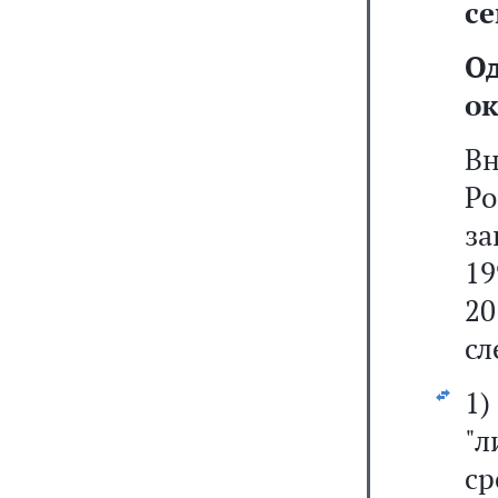
се
О
ок
Вн
Р
за
19
20
сл
1
"
ср