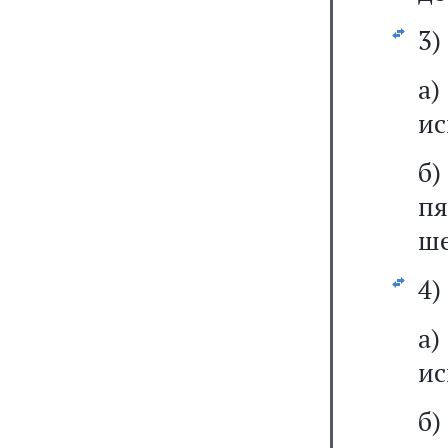
3)
а
ис
б)
пя
ше
4)
а)
ис
б)