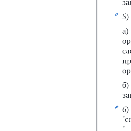
за
5)
а
ор
сл
п
ор
б
за
6)
"с
"