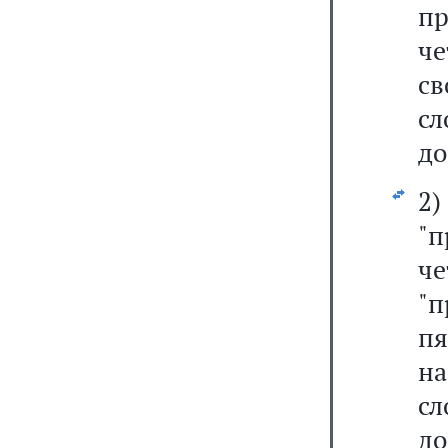
пр
ч
св
сл
до
2)
"п
ч
"п
пя
н
сл
до