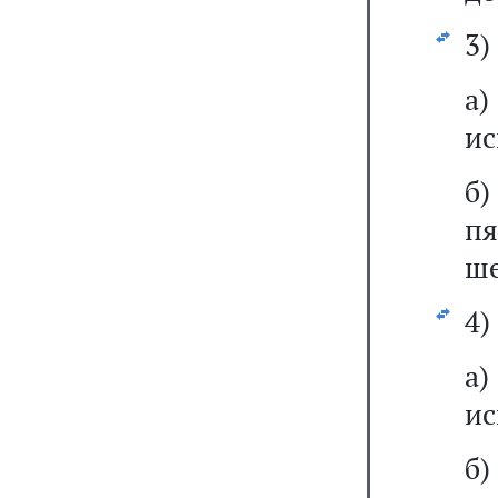
3)
а
ис
б)
пя
ше
4)
а)
ис
б)