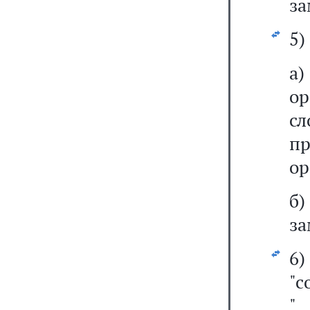
за
5)
а
ор
сл
п
ор
б
за
6)
"с
"