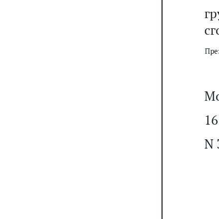
г
сг
Пре
Мо
16
N 