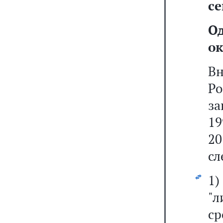
се
О
ок
Вн
Р
за
19
20
сл
1
"
ср