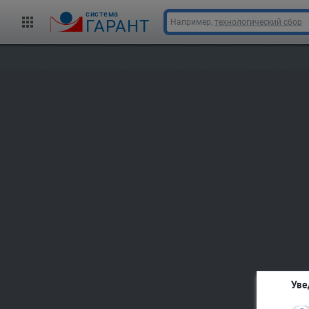
cистема
ГАРАНТ
Например,
технологический сбор
Уве