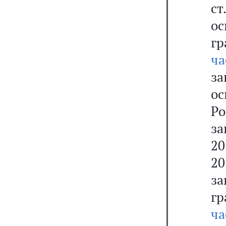
ст
о
г
ч
за
о
Р
за
20
20
з
г
ч