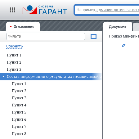
За
cистема
ГАРАНТ
Например,
административные рег
20
Оглавление
Документ
Ре
Свернуть
Пункт 1
Пункт 2
Пункт 3
Состав информации о результатах независимой оценки качества у
Пункт 1
Пункт 2
Пункт 3
Пункт 4
Пункт 5
Пункт 6
Пункт 7
Пункт 8