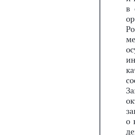
в 
ор
Р
м
о
и
к
с
З
о
за
о 
д