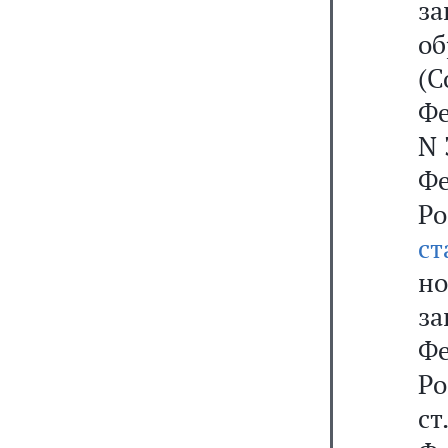
за
об
(С
Фе
N 
Фе
Р
ст
но
з
Фе
Р
ст