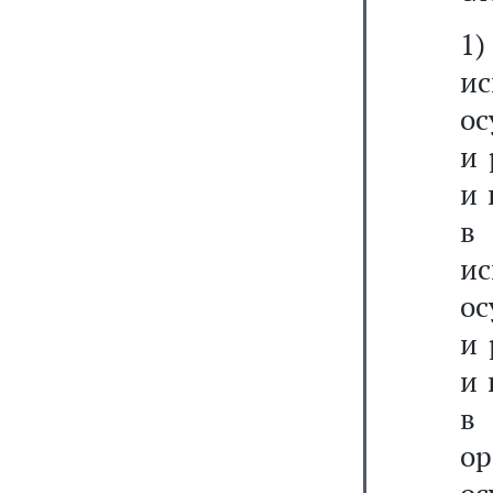
1
и
ос
и 
и 
в 
и
ос
и 
и 
в 
о