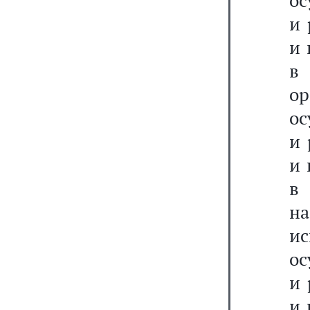
ос
и 
и 
в
о
ос
и 
и 
в
н
и
ос
и 
и 