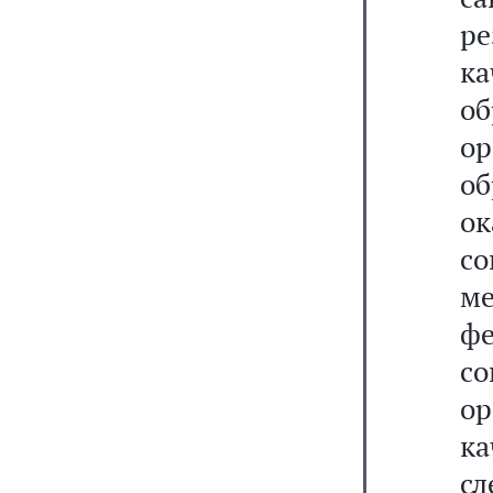
р
к
о
о
об
ок
с
м
ф
с
о
к
сл