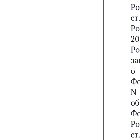
Р
ст
Ро
20
Р
за
о
Фе
N
о
Фе
Р
ст