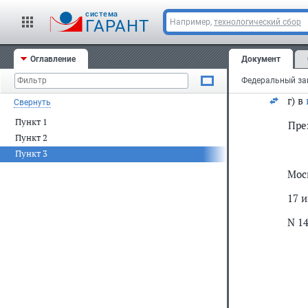
а) 
cистема
ГАРАНТ
Например,
технологический сбор
"при
б) в
Оглавление
Документ
в) в
Федеральный зак
г) в
Свернуть
Пункт 1
Пре
Пункт 2
Пункт 3
Мос
17 
N 1