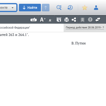
ботами на срок до трех лет" заменить словами
енте
Найти
х лет" заменить словами "от трех до семи лет";
енить словами "от пяти до двенадцати";
аменить словами "от восьми до пятнадцати";
Российской Федерации"
Период действия 28.06.2019 - ?
тей 263 и 264.1".
В. Путин