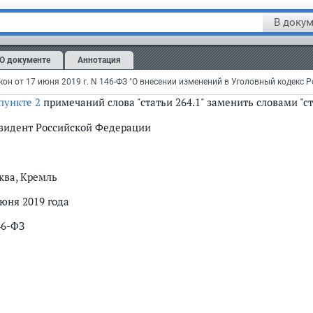
в
абзаце четвертом части второй
слова "принудительными ра
В докум
нудительными работами на срок до пяти лет", слова "до четыре
абзаце четвертом части четвертой
слова "от двух до семи" зам
О документе
Аннотация
абзаце четвертом части шестой
слова "от четырех до девяти" з
он от 17 июня 2019 г. N 146-ФЗ "О внесении изменений в Уголовный кодекс 
пункте 2
примечаний слова "статьи 264.1" заменить словами "ста
зидент Российской Федерации
ква, Кремль
июня 2019 года
46-ФЗ