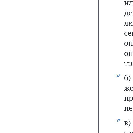
и
де
ли
с
оп
оп
тр
б)
же
п
пе
в
сл