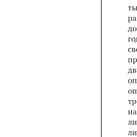
ты
р
до
го
св
пр
д
оп
оп
тр
н
ли
ли