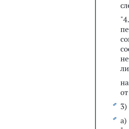
сл
"4
пе
с
с
не
ли
на
от
3)
а)