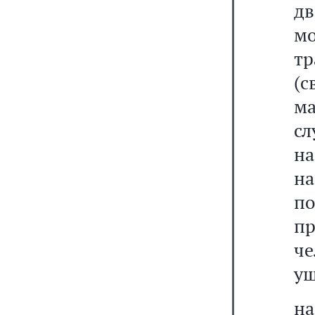
дв
м
тр
(
м
сл
н
на
п
п
ч
ущ
на