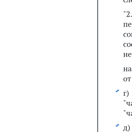
"2
пе
с
с
не
на
от
г
"
"ч
д