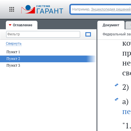
де
cистема
ГАРАНТ
Например,
Энциклопедия решений
б)
Оглавление
Документ
н
к
Свернуть
пр
Пункт 1
Пункт 2
не
Пункт 3
св
2)
а
пе
"1