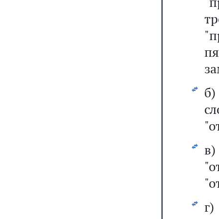
"п
т
"п
п
за
б
сл
"о
в)
"о
"о
г)