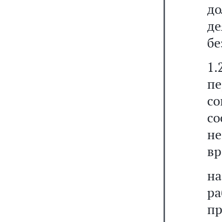
до
де
бе
1.
пе
с
с
н
вр
н
ра
пр