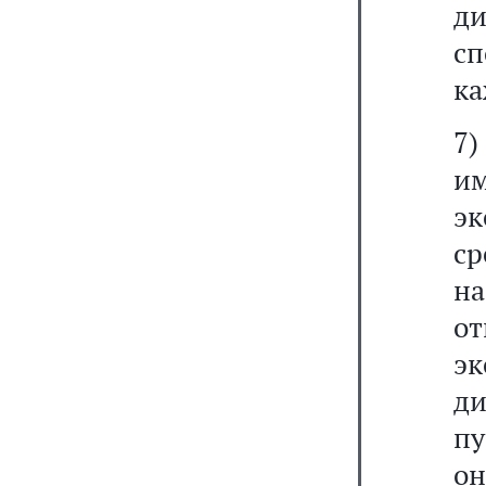
д
с
ка
7
и
э
с
на
о
э
д
пу
о