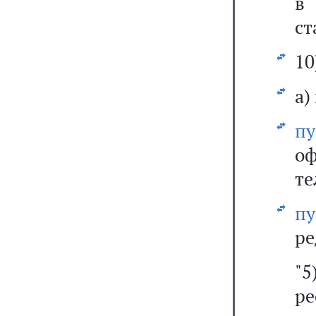
в 
ст
10
а)
п
оф
те
п
ре
"
р