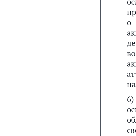
о
пр
о
а
д
в
а
ат
на
6)
о
об
с