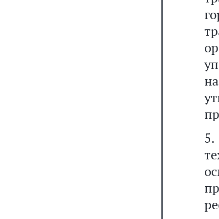
го
тр
о
у
н
у
пр
5
т
ос
пр
ре