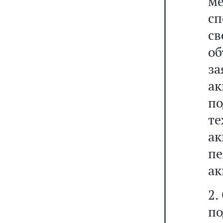
ме
сп
с
о
за
а
по
т
а
п
ак
2.
по