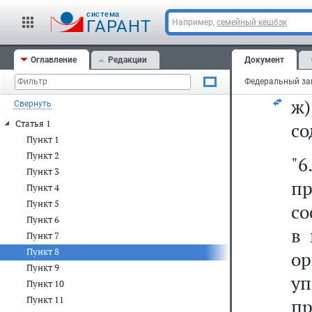
д
cистема
об
ГАРАНТ
Например,
семейный кешбэк
а
Оглавление
Редакции
Документ
ак
ж
Свернуть
Статья 1
со
Пункт 1
Пункт 2
"6
Пункт 3
п
Пункт 4
Пункт 5
со
Пункт 6
в 
Пункт 7
Пункт 8
о
Пункт 9
у
Пункт 10
Пункт 11
п