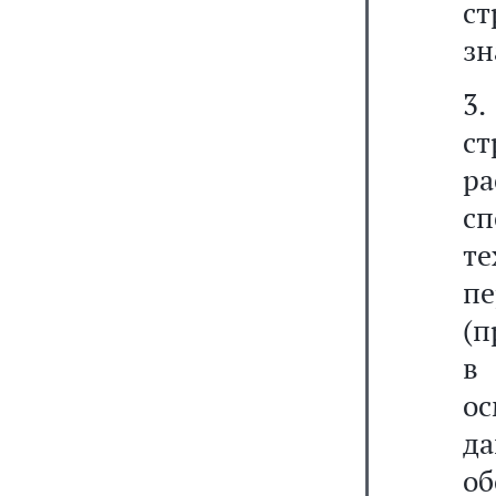
ст
зн
3
с
р
с
т
п
(п
в
ос
да
об