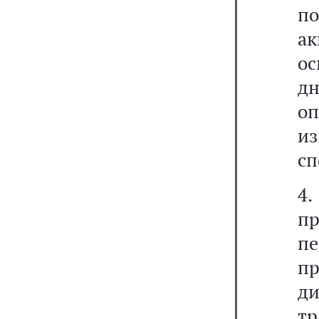
п
ак
ос
д
о
и
сп
4
п
пе
п
ди
т