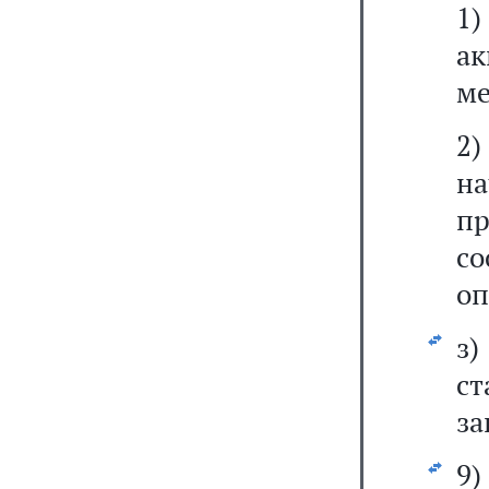
1
а
ме
2
н
п
со
оп
з)
с
за
9