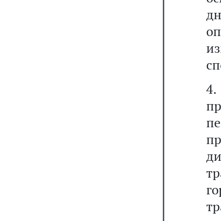
д
о
и
сп
4
п
пе
п
ди
т
го
тр