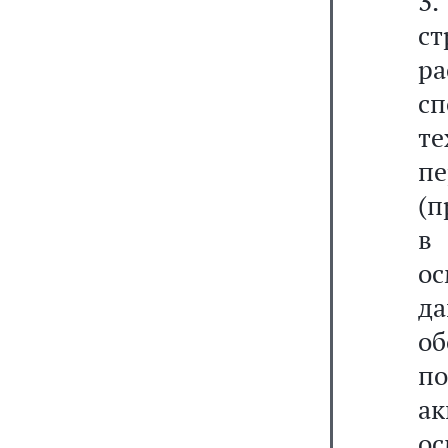
3
с
р
с
т
п
(п
в
ос
да
об
п
ак
ос