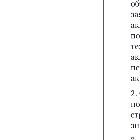
о
за
а
по
т
а
п
ак
2.
по
ст
зн