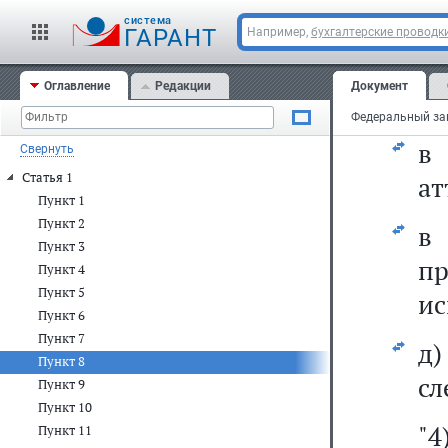
cистема
а
ГАРАНТ
Например,
бухгалтерские проводк
пр
Оглавление
Редакции
Документ
пе
Свернуть
Статья 1
ат
Пункт 1
Пункт 2
Пункт 3
п
Пункт 4
Пункт 5
ис
Пункт 6
Пункт 7
д
Пункт 8
сл
Пункт 9
Пункт 10
"4
Пункт 11