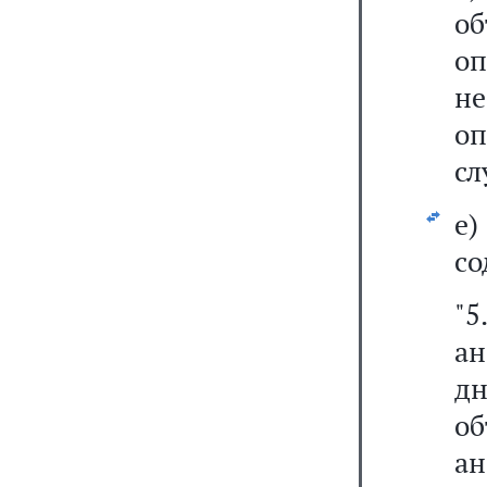
об
о
н
о
сл
е
со
"5
ан
д
об
а