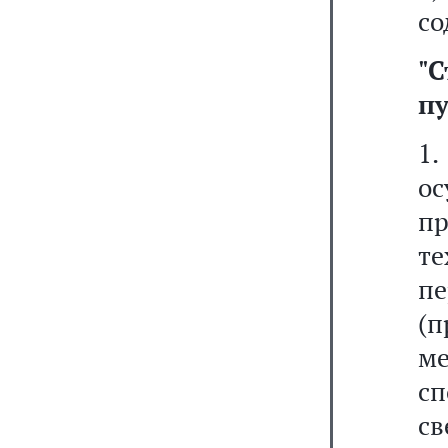
со
"
С
пу
1
о
пр
т
п
(
ме
сп
с