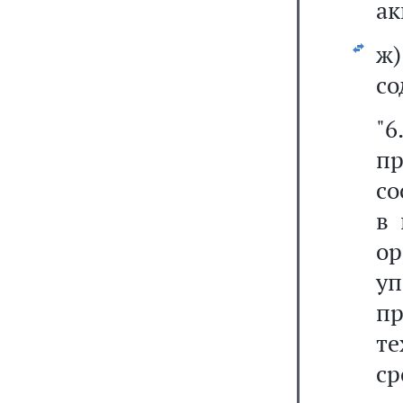
ак
ж
со
"6
п
со
в 
о
у
п
т
ср