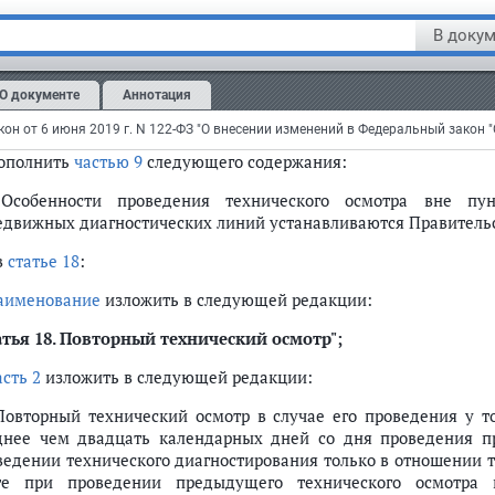
сть 7
изложить в следующей редакции:
В докум
 Техническое диагностирование осуществляется техническим
нического осмотра на проведение такого диагностирования в 
О документе
Аннотация
соответствующей передвижной диагностической линии и св
ического осмотра.";
дополнить
частью 9
следующего содержания:
 Особенности проведения технического осмотра вне пун
едвижных диагностических линий устанавливаются Правительс
в
статье 18
:
аименование
изложить в следующей редакции:
тья 18.
Повторный технический осмотр";
асть 2
изложить в следующей редакции:
 Повторный технический осмотр в случае его проведения у т
днее чем двадцать календарных дней со дня проведения п
ведении технического диагностирования только в отношении т
те при проведении предыдущего технического осмотра н