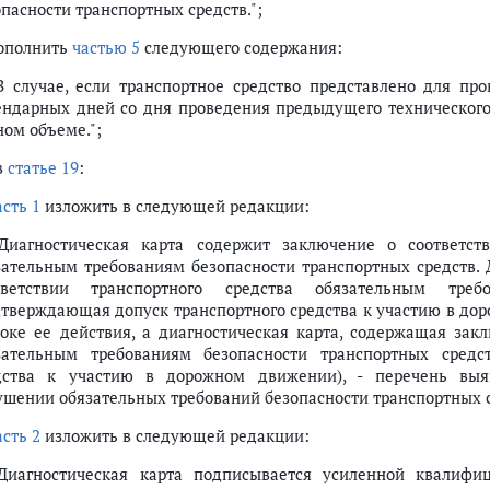
пасности транспортных средств.";
дополнить
частью 5
следующего содержания:
 В случае, если транспортное средство представлено для пр
ендарных дней со дня проведения предыдущего технического 
ном объеме.";
в
статье 19
:
асть 1
изложить в следующей редакции:
 Диагностическая карта содержит заключение о соответст
зательным требованиям безопасности транспортных средств. 
тветствии транспортного средства обязательным треб
дтверждающая допуск транспортного средства к участию в д
роке ее действия, а диагностическая карта, содержащая зак
зательным требованиям безопасности транспортных средс
дства к участию в дорожном движении), - перечень выя
ушении обязательных требований безопасности транспортных с
асть 2
изложить в следующей редакции:
 Диагностическая карта подписывается усиленной квалифи