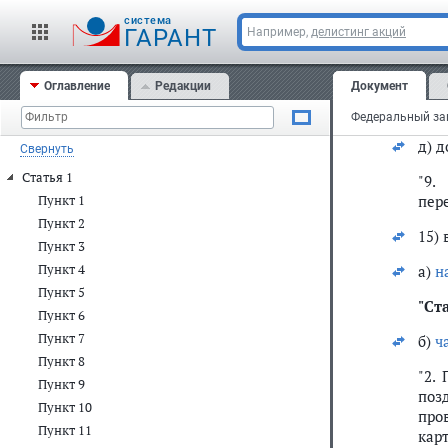
г)
ча
cистема
ГАРАНТ
Например,
делистинг акций
"7.
тех
Оглавление
Редакции
Документ
на 
техн
д) 
Свернуть
Статья 1
"9.
пер
Пункт 1
Пункт 2
15) 
Пункт 3
Пункт 4
а)
н
Пункт 5
"
Ста
Пункт 6
Пункт 7
б)
ч
Пункт 8
"2.
Пункт 9
поз
Пункт 10
про
Пункт 11
кар