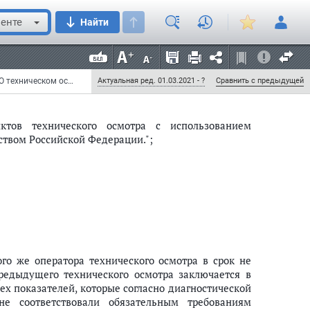
енте
Найти
и экспертами, которые уполномочены оператором
соответствующем пункте технического осмотра или
едения о которых внесены в реестр операторов
Федеральный закон от 6 июня 2019 г. N 122-ФЗ "О внесении изменений в Федеральный закон "О техническом осмотре транспортных средств и о внесении изменений в отдельные законодательные акты Российской Федерации" и отдельные законодательные акты Российской Федерации" (с изменениями и дополнениями)
Актуальная ред. 01.03.2021 - ?
Сравнить с предыдущей
ктов технического осмотра с использованием
твом Российской Федерации.";
ого же оператора технического осмотра в срок не
редыдущего технического осмотра заключается в
ех показателей, которые согласно диагностической
е соответствовали обязательным требованиям