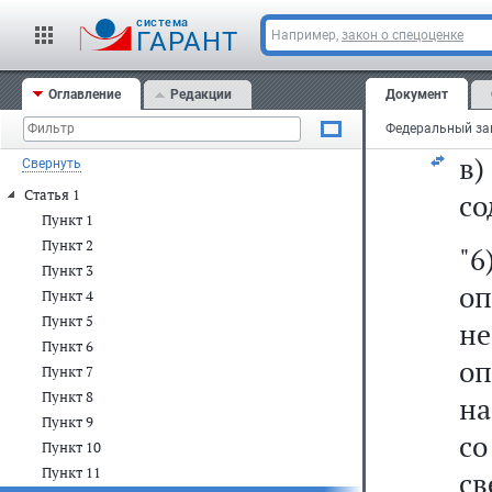
ре
cистема
ГАРАНТ
Например,
закон о спецоценке
ди
Оглавление
Редакции
Документ
б)
в
Свернуть
Статья 1
со
Пункт 1
Пункт 2
"
Пункт 3
о
Пункт 4
Пункт 5
н
Пункт 6
о
Пункт 7
Пункт 8
на
Пункт 9
с
Пункт 10
Пункт 11
с