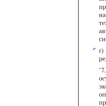
п
на
т
а
си
г
ре
"
о
э
о
пр