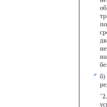
об
т
по
с
д
не
н
бе
б
ре
"2
у