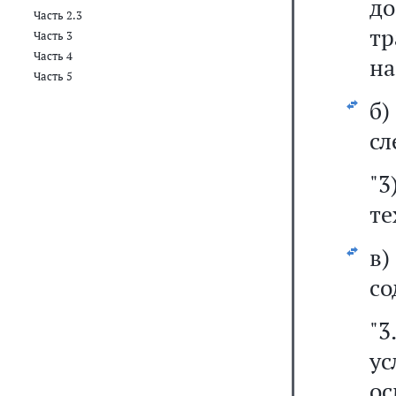
д
Часть 2.3
тр
Часть 3
Часть 4
на
Часть 5
б
сл
"3
те
в
со
"3
у
о