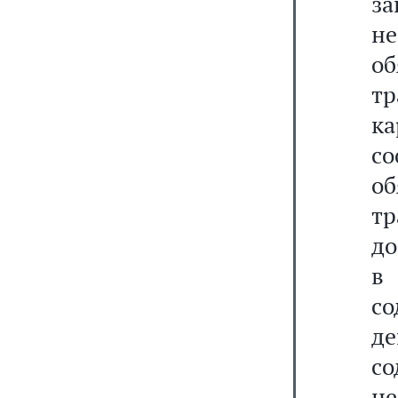
з
не
об
тр
к
со
об
тр
до
в
с
д
с
не