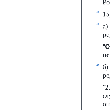
Ро
15
а
ре
"
С
ос
б
ре
"
с
оп