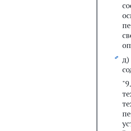
со
о
пе
св
оп
д
со
"
т
те
п
у