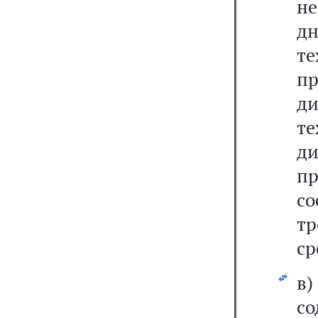
не
д
т
п
ди
т
ди
пр
с
тр
ср
в
со