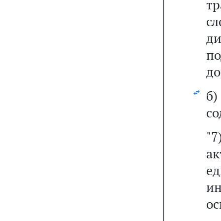
т
с
д
п
до
б
со
"
ак
е
ин
ос