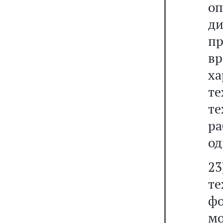
о
д
пр
вр
х
т
т
р
од
2
те
фо
м