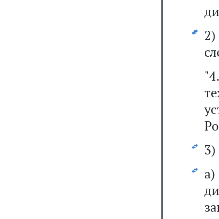
ди
2
сл
"4
т
у
Ро
3)
а
д
за