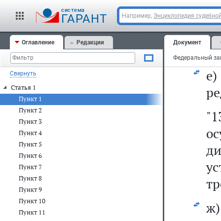
"
cистема
н
ГАРАНТ
Например,
Энциклопедия судебной
п
Оглавление
Редакции
Документ
оп
е
Свернуть
Статья 1
ре
Пункт 1
Пункт 2
"
Пункт 3
о
Пункт 4
Пункт 5
д
Пункт 6
у
Пункт 7
Пункт 8
тр
Пункт 9
Пункт 10
ж
Пункт 11