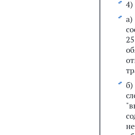
4)
а
со
2
об
о
тр
б
с
"
со
не