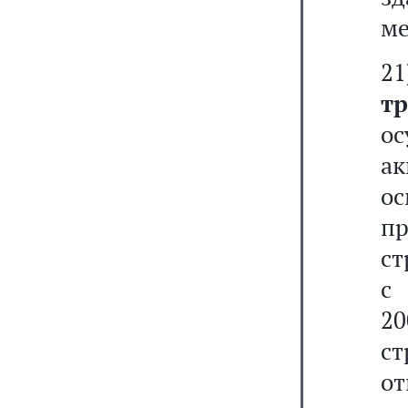
ме
2
т
о
а
о
п
ст
с
2
с
о