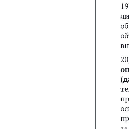
1
л
о
об
вн
2
о
(
т
пр
о
п
зд