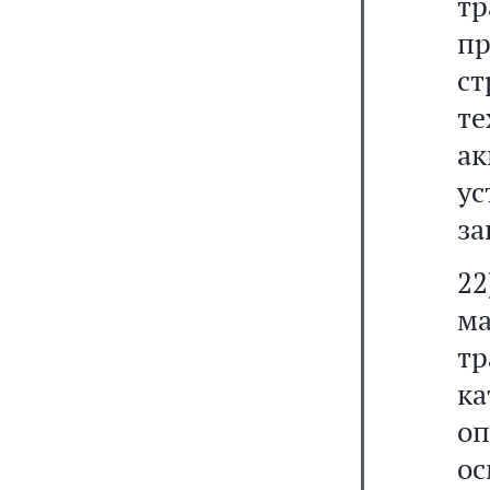
т
п
ст
т
а
ус
за
2
ма
т
к
о
о