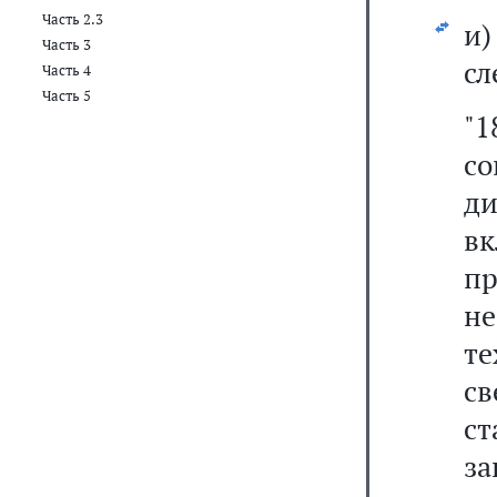
Часть 2.3
и
Часть 3
сл
Часть 4
Часть 5
"
с
д
вк
п
н
т
с
с
за