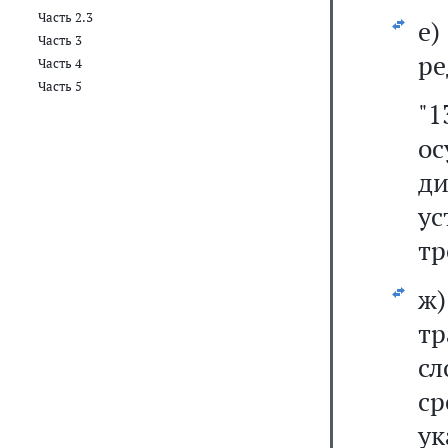
Часть 2.3
е
Часть 3
ре
Часть 4
Часть 5
"
о
д
у
тр
ж
т
с
с
у