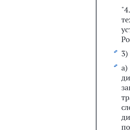
"4
т
у
Ро
3)
а
д
за
т
с
д
п