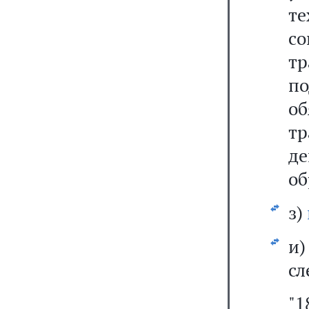
те
с
т
п
об
т
д
об
з)
и
сл
"