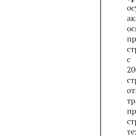
о
а
о
п
ст
с
2
с
о
т
п
ст
т