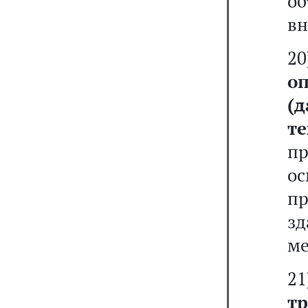
об
вн
2
о
(
т
пр
о
п
зд
ме
2
т