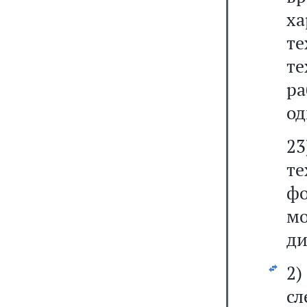
х
т
т
р
од
2
те
фо
м
ди
2
сл