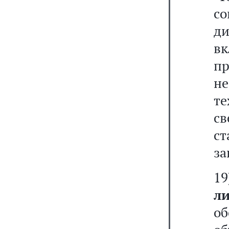
с
д
вк
п
н
т
с
с
за
1
л
о