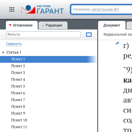
о
cистема
п
ГАРАНТ
Например,
регистрация ИП
и
Оглавление
Редакции
Документ
ди
г
Свернуть
Статья 1
ре
Пункт 1
Пункт 2
"
Пункт 3
к
Пункт 4
Пункт 5
д
Пункт 6
а
Пункт 7
Пункт 8
с
Пункт 9
с
Пункт 10
Пункт 11
тр