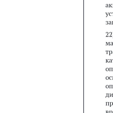
а
ус
за
2
ма
т
к
о
о
о
д
пр
вр