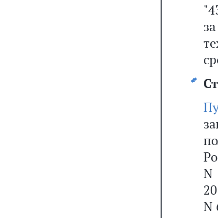
"4
з
т
ср
Ст
Пу
за
по
Ро
N 
20
N 