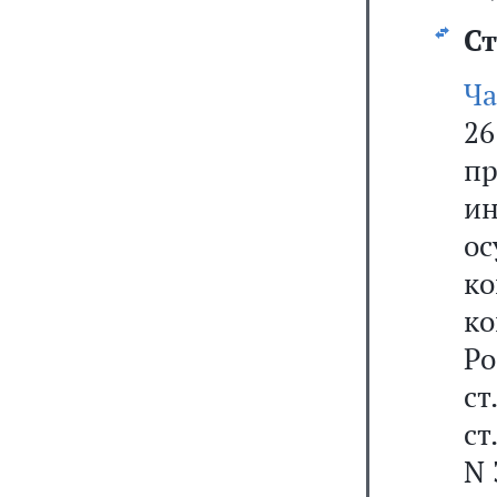
Ст
Ча
26
п
ин
о
ко
ко
Р
ст
ст
N 