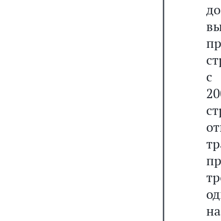
д
в
п
ст
2
с
о
т
пр
т
од
н