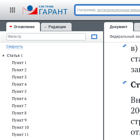
б)
cистема
"
ГАРАНТ
Например,
антисанкционные меры
н
Оглавление
Редакции
Документ
ис
в)
Свернуть
Статья 1
с
Пункт 1
за
Пункт 2
Пункт 3
Ст
Пункт 4
Пункт 5
Вн
Пункт 6
Пункт 7
2
Пункт 8
с
Пункт 9
Пункт 10
о
Пункт 11