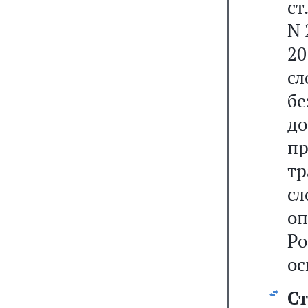
ст
N 
20
с
б
до
п
т
с
о
Ро
ос
Ст