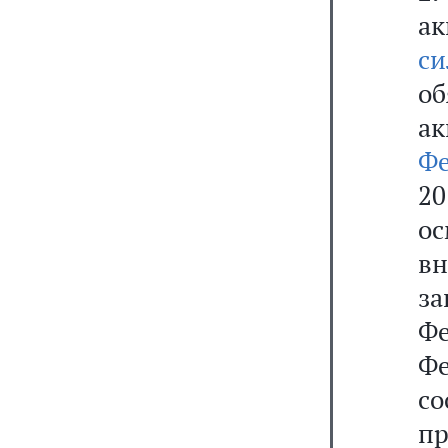
а
си
о
а
Ф
2
о
в
з
Ф
Ф
с
п