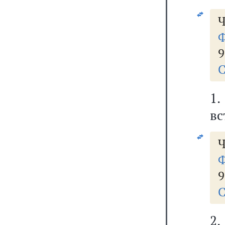
Ч
Ф
9
С
1
вс
Ч
Ф
9
С
2