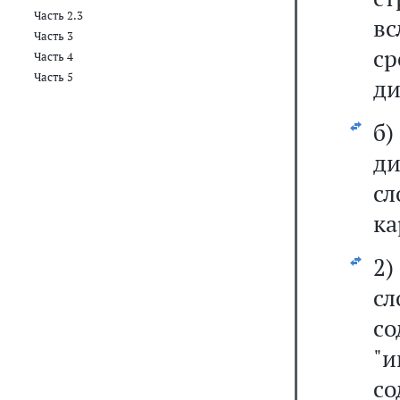
Часть 2.3
вс
Часть 3
с
Часть 4
Часть 5
ди
б
д
сл
ка
2
с
с
"и
со