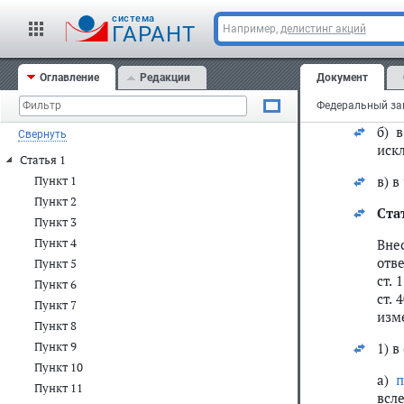
Над
cистема
ГАРАНТ
Например,
делистинг акций
Рос
21) 
Оглавление
Редакции
Документ
а) в
б) 
Свернуть
иск
Статья 1
в) в
Пункт 1
Пункт 2
Ста
Пункт 3
Пункт 4
Вне
отв
Пункт 5
ст. 
Пункт 6
ст. 
Пункт 7
изм
Пункт 8
Пункт 9
1) в
Пункт 10
а)
п
Пункт 11
всл