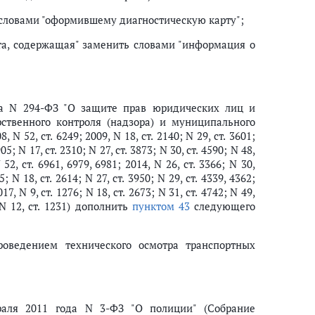
словами "оформившему диагностическую карту";
та, содержащая" заменить словами "информация о
да N 294-ФЗ "О защите прав юридических лиц и
ственного контроля (надзора) и муниципального
52, ст. 6249; 2009, N 18, ст. 2140; N 29, ст. 3601;
905; N 17, ст. 2310; N 27, ст. 3873; N 30, ст. 4590; N 48,
 52, ст. 6961, 6979, 6981; 2014, N 26, ст. 3366; N 30,
85; N 18, ст. 2614; N 27, ст. 3950; N 29, ст. 4339, 4362;
017, N 9, ст. 1276; N 18, ст. 2673; N 31, ст. 4742; N 49,
9, N 12, ст. 1231) дополнить
пунктом 43
следующего
проведением технического осмотра транспортных
аля 2011 года N 3-ФЗ "О полиции" (Собрание