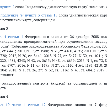
пункте 2
слова "выдавшему диагностическую карту" заменить 
в
подпункте "е" пункта 3 статьи 15
слова "диагностическая кар
гностической карте, содержащей".
тья 3
ть 4 статьи 1
Федерального закона от 26 декабря 2008 го
ивидуальных предпринимателей при осуществлении государ
роля" (Собрание законодательства Российской Федерации, 2008, N 
, ст. 6441; 2010, N 17, ст. 1988; N 31, ст. 4160, 4193; 2011, N 7, ст. 
6728; 2012, N 26, ст. 3446; 2013, N 27, ст. 3477; N 30, ст. 4041; N
4220, 4235, 4243; N 42, ст. 5615; N 48, ст. 6659; 2015, N 1, ст. 72, 
, ст. 6707; 2016, N 11, ст. 1495; N 27, ст. 4160, 4164, 4194, 4210; 2
7304; 2018, N 1, ст. 26, 27; N 32, ст. 5116; N 45, ст. 6841; 201
ержания:
) государственный контроль (надзор) за организацией и 
ств.".
тья 4
кт 19 части 1 статьи 12
Федерального закона от 7 февр