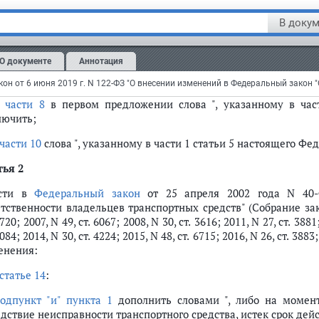
зор за деятельностью профессионального объединения ст
В докум
сийской Федерации в установленном им порядке.";
в
статье 32
:
О документе
Аннотация
части 6
слова ", указанное в части 1 статьи 5 настоящего Федер
в
части 8
в первом предложении слова ", указанному в част
лючить;
части 10
слова ", указанному в части 1 статьи 5 настоящего Фе
тья 2
сти в
Федеральный закон
от 25 апреля 2002 года N 40-Ф
етственности владельцев транспортных средств" (Собрание за
1720; 2007, N 49, ст. 6067; 2008, N 30, ст. 3616; 2011, N 27, ст. 3881
4084; 2014, N 30, ст. 4224; 2015, N 48, ст. 6715; 2016, N 26, ст. 388
енения:
статье 14
:
одпункт "и" пункта 1
дополнить словами ", либо на момент
едствие неисправности транспортного средства, истек срок дей