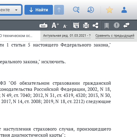
раховщиков осуществляется Центральным банком
енте
Найти
ального закона," исключить;
Федеральный закон от 6 июня 2019 г. N 122-ФЗ "О внесении изменений в Федеральный закон "О техническом осмотре транспортных средств и о внесении изменений в отдельные законодательные акты Российской Федерации" и отдельные законодательные акты Российской Федерации" (с изменениями и дополнениями)
Актуальная ред. 01.03.2021 - ?
Сравнить с предыдущей
и 1 статьи 5 настоящего Федерального закона,"
дерального закона," исключить.
З "Об обязательном страховании гражданской
конодательства Российской Федерации, 2002, N 18,
; N 49, ст. 7040; 2012, N 31, ст. 4319, 4320; 2013, N 30,
3; 2017, N 14, ст. 2008; 2019, N 18, ст. 2212) следующие
 наступления страхового случая, произошедшего
ствия диагностической карты";