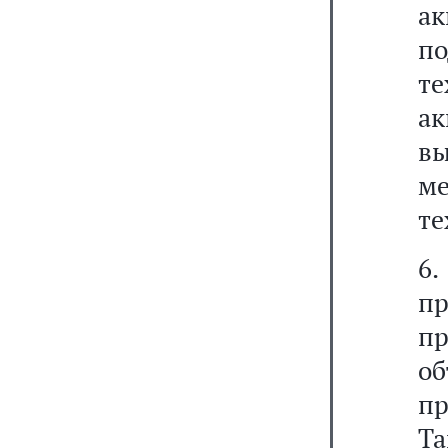
а
по
т
ак
в
м
те
6.
п
п
об
пр
Т