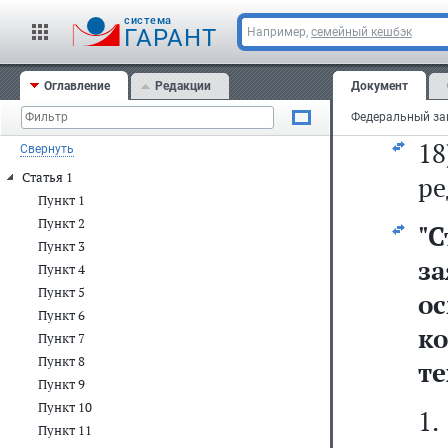
cистема
ГАРАНТ
Например,
семейный кешбэк
д
Оглавление
Редакции
Документ
1
Свернуть
Статья 1
ре
Пункт 1
Пункт 2
"
С
Пункт 3
з
Пункт 4
Пункт 5
о
Пункт 6
ко
Пункт 7
Пункт 8
те
Пункт 9
Пункт 10
1
Пункт 11