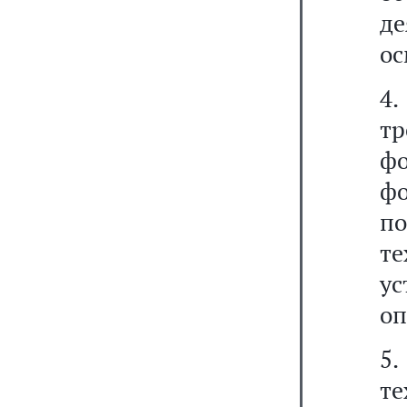
де
ос
4
тр
ф
фо
п
т
ус
оп
5
т