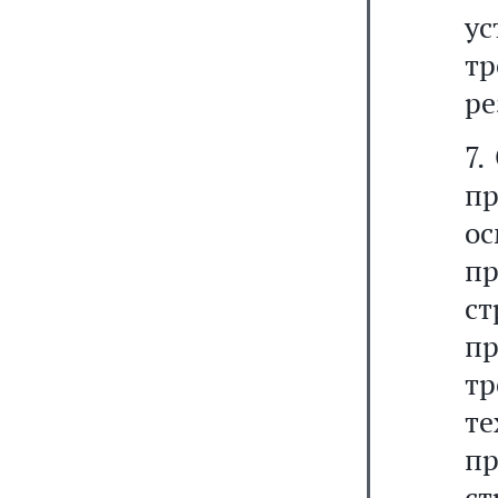
ус
т
ре
7.
п
о
п
ст
пр
т
те
п
с