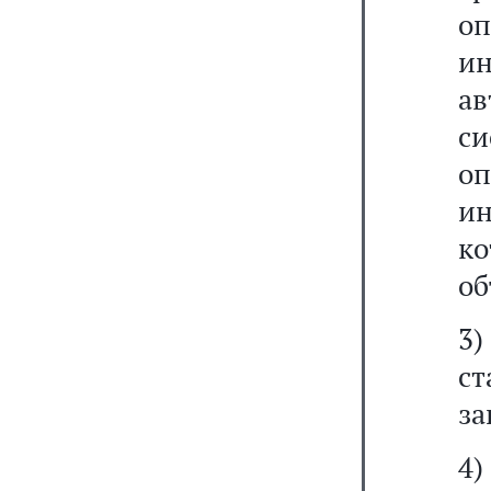
о
и
а
си
оп
и
к
об
3)
ст
за
4