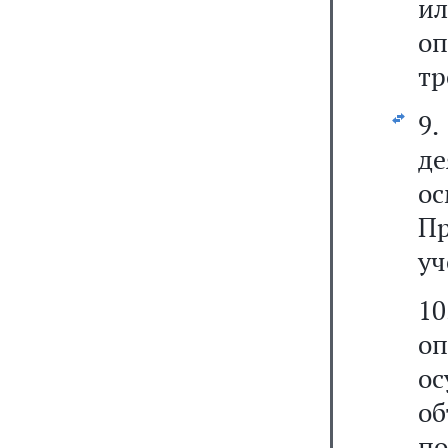
ил
о
тр
9.
де
о
Пр
уч
1
о
о
о
по