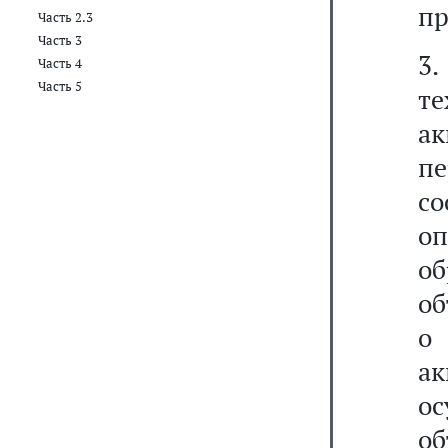
пр
Часть 2.3
Часть 3
3
Часть 4
Часть 5
т
а
п
со
оп
о
об
о
а
о
об