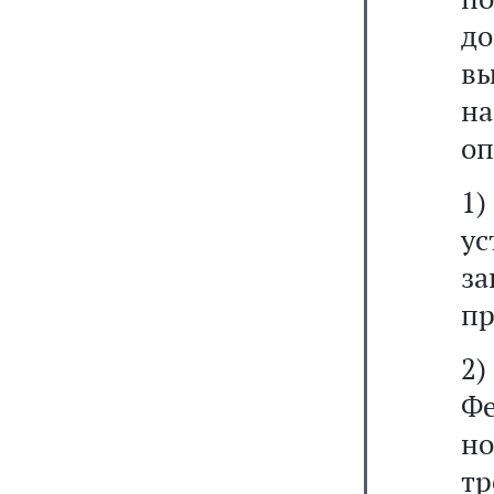
д
вы
н
оп
1
ус
з
пр
2
Ф
н
т