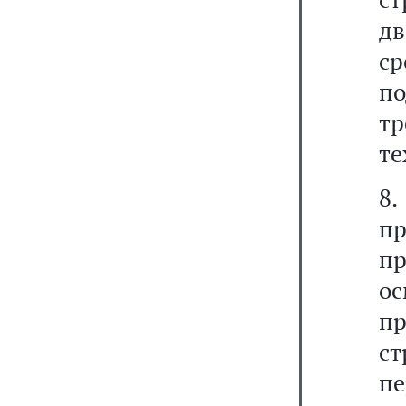
дв
с
п
т
те
8.
п
п
о
п
с
пе