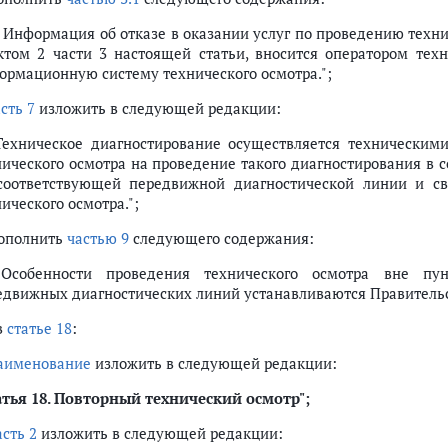
1. Информация об отказе в оказании услуг по проведению тех
ктом 2 части 3 настоящей статьи, вносится оператором тех
ормационную систему технического осмотра.";
сть 7
изложить в следующей редакции:
 Техническое диагностирование осуществляется техническим
нического осмотра на проведение такого диагностирования в 
соответствующей передвижной диагностической линии и св
ического осмотра.";
дополнить
частью 9
следующего содержания:
 Особенности проведения технического осмотра вне пун
едвижных диагностических линий устанавливаются Правительс
в
статье 18
:
аименование
изложить в следующей редакции:
тья 18.
Повторный технический осмотр";
асть 2
изложить в следующей редакции: