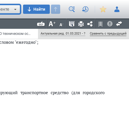
енте
Найти
отра, необходимых для ведения реестра операторов
й со дня такого изменения указанные сведения в
Федеральный закон от 6 июня 2019 г. N 122-ФЗ "О внесении изменений в Федеральный закон "О техническом осмотре транспортных средств и о внесении изменений в отдельные законодательные акты Российской Федерации" и отдельные законодательные акты Российской Федерации" (с изменениями и дополнениями)
Актуальная ред. 01.03.2021 - ?
Сравнить с предыдущей
словом "ежегодно";
рующий транспортное средство (для городского