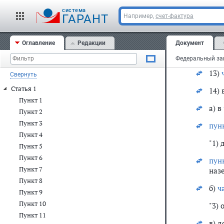
б)
п
cистема
ГАРАНТ
Например,
счет-фактура
в) 
"6)
Оглавление
Редакции
Документ
тех
про
13)
Свернуть
Статья 1
14) 
Пункт 1
а) в
Пункт 2
Пункт 3
пун
Пункт 4
"1)
Пункт 5
Пункт 6
пун
Пункт 7
назе
Пункт 8
б)
ч
Пункт 9
Пункт 10
"3) 
Пункт 11
в) 