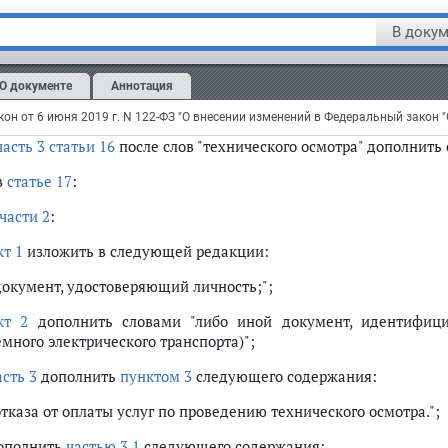
ункт 4
признать утратившим силу;
В докум
дополнить
пунктом 6
следующего содержания:
 в случае изменения сведений об операторе технического осм
О документе
Аннотация
нического осмотра, направить не позднее трех рабочих дне
фессиональное объединение страховщиков.";
часть 3 статьи 16
после слов "технического осмотра" дополнить 
в
статье 17
:
части 2
:
кт 1
изложить в следующей редакции:
 документ, удостоверяющий личность;";
кт 2
дополнить словами "либо иной документ, идентифици
много электрического транспорта)";
асть 3
дополнить
пунктом 3
следующего содержания:
отказа от оплаты услуг по проведению технического осмотра.";
дополнить
частью 3.1
следующего содержания: