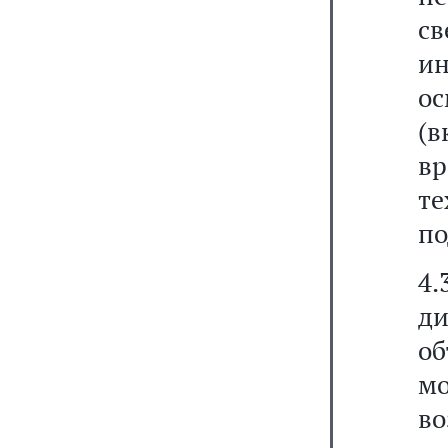
св
ин
ос
(в
вр
т
по
4
ди
о
м
во