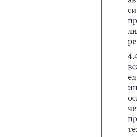
си
п
ли
ре
4.
вс
е
ин
о
че
пр
те