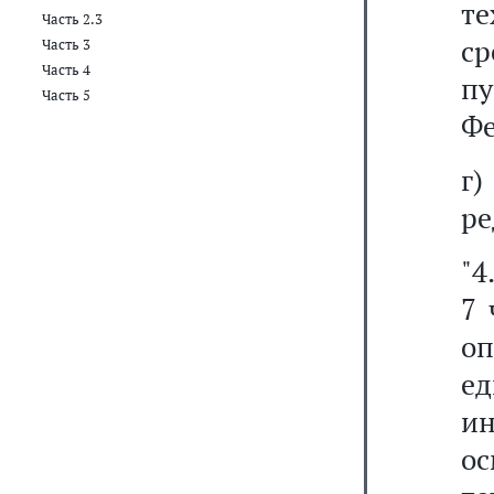
т
Часть 2.3
с
Часть 3
Часть 4
пу
Часть 5
Фе
г
ре
"4
7 
о
е
ин
о