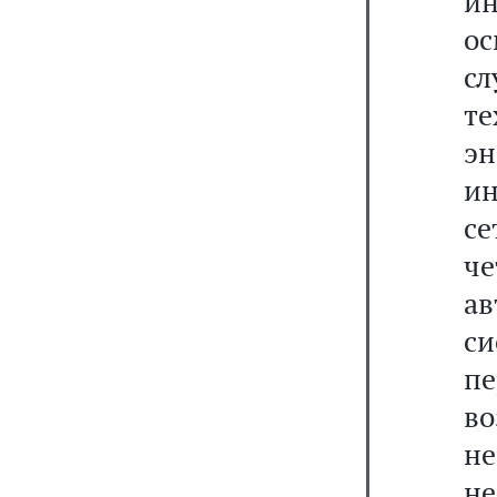
ин
о
с
т
э
и
с
ч
а
си
пе
в
н
не