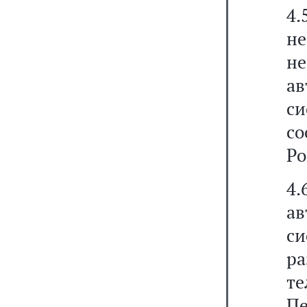
4.
н
н
а
с
с
Ро
4.
а
си
р
те
Пе