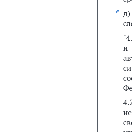
д
сл
"4
и
а
с
со
Фе
4.
не
св