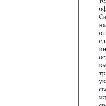
т
о
Св
н
о
е
ин
о
в
т
у
с
и
ср