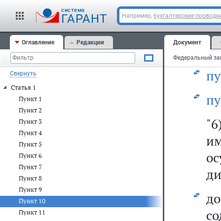
пу
cистема
п
ГАРАНТ
Например,
бухгалтерские проводк
и
Оглавление
Редакции
Документ
ди
пу
Свернуть
Статья 1
пу
Пункт 1
Пункт 2
"
Пункт 3
Пункт 4
им
Пункт 5
о
Пункт 6
Пункт 7
ди
Пункт 8
Пункт 9
д
Пункт 10
со
Пункт 11