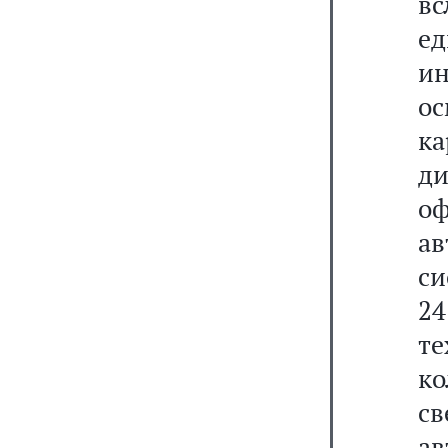
вс
е
ин
ос
ка
д
о
а
си
24
т
к
св
а