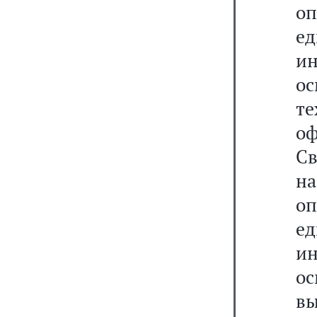
о
е
ин
о
т
о
Св
н
о
е
ин
о
в