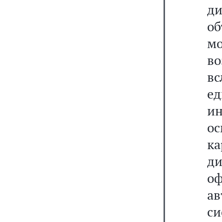
ди
о
м
во
вс
е
ин
ос
ка
д
о
а
си