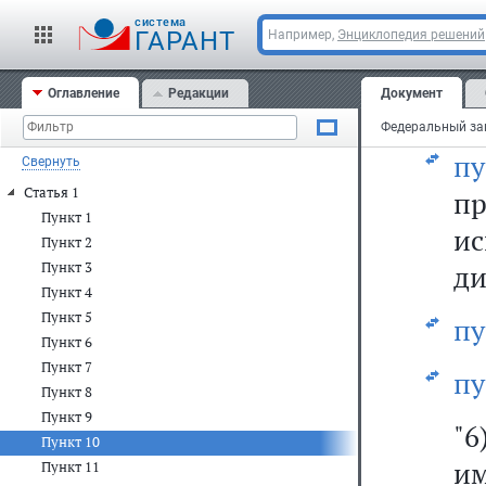
cистема
ГАРАНТ
Например,
Энциклопедия решений
сл
Оглавление
Редакции
Документ
пу
пу
Свернуть
Статья 1
п
Пункт 1
и
Пункт 2
Пункт 3
ди
Пункт 4
Пункт 5
пу
Пункт 6
Пункт 7
пу
Пункт 8
Пункт 9
"
Пункт 10
им
Пункт 11