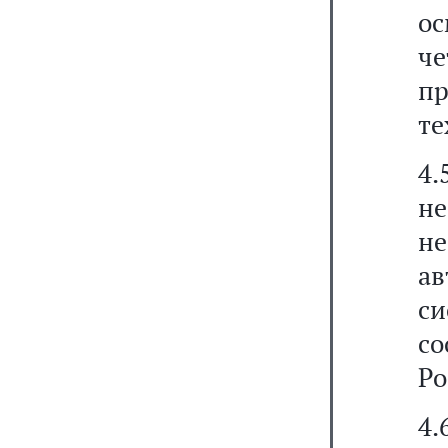
о
че
пр
те
4.
н
н
а
с
с
Ро
4.