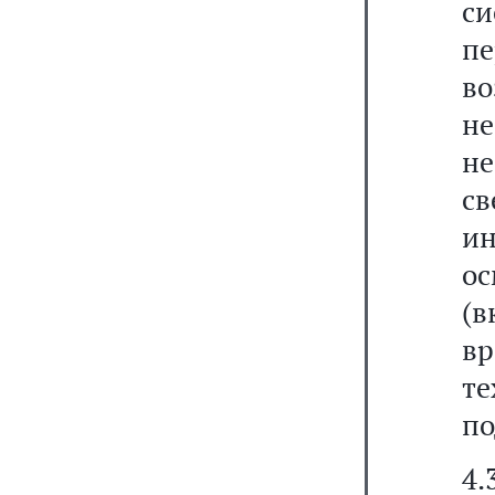
си
пе
в
н
не
св
ин
ос
(в
вр
т
по
4