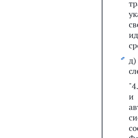
т
у
с
и
ср
д
сл
"4
и
а
с
со