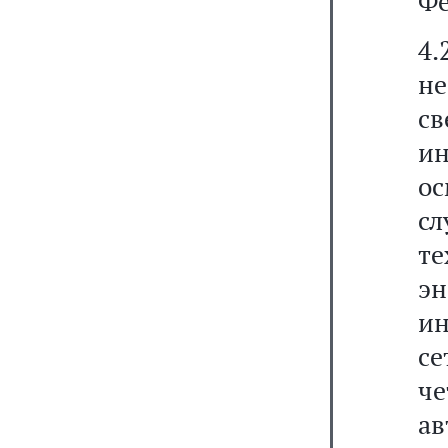
Фе
4.
не
св
ин
о
с
т
э
и
с
ч
а