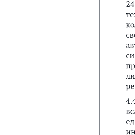
24
т
к
св
а
си
п
ли
ре
4.
вс
е
ин