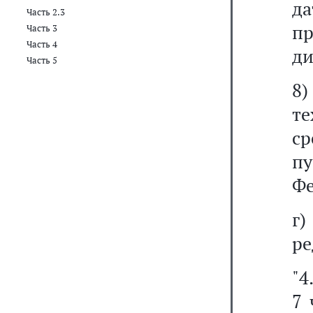
д
Часть 2.3
п
Часть 3
Часть 4
ди
Часть 5
8
т
с
пу
Фе
г
ре
"4
7 