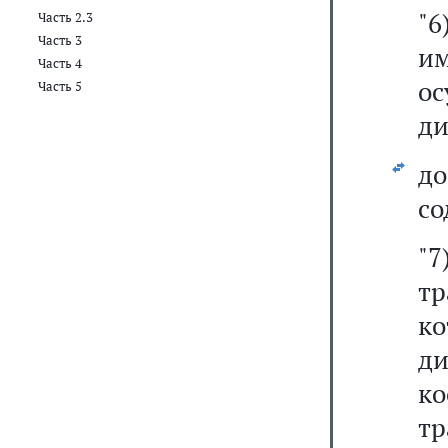
"
Часть 2.3
Часть 3
им
Часть 4
о
Часть 5
ди
д
со
"
тр
к
д
к
т