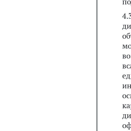
по
4
ди
о
м
во
вс
е
ин
ос
ка
д
о