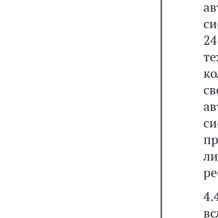
а
си
24
т
к
св
а
си
п
ли
ре
4.
вс