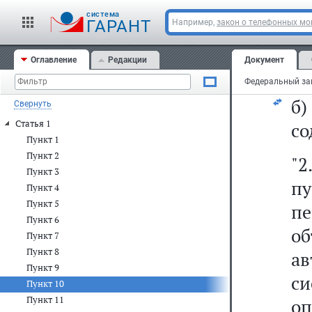
cистема
8)
ГАРАНТ
Например,
закон о телефонных м
о
Оглавление
Редакции
Документ
на
б
Свернуть
Статья 1
со
Пункт 1
Пункт 2
"
Пункт 3
пу
Пункт 4
Пункт 5
п
Пункт 6
о
Пункт 7
Пункт 8
а
Пункт 9
си
Пункт 10
Пункт 11
оп