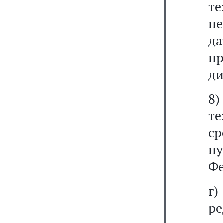
т
п
д
п
ди
8
т
с
пу
Фе
г
ре