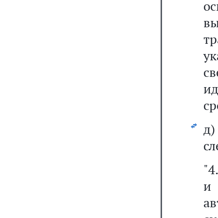
о
в
т
у
с
и
ср
д
сл
"4
и
а