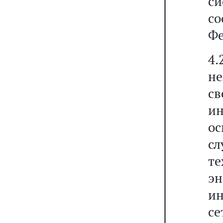
с
со
Фе
4.
не
св
ин
о
с
т
э
и
с