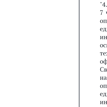
"4
7 
о
е
ин
о
т
о
Св
н
о
е
ин