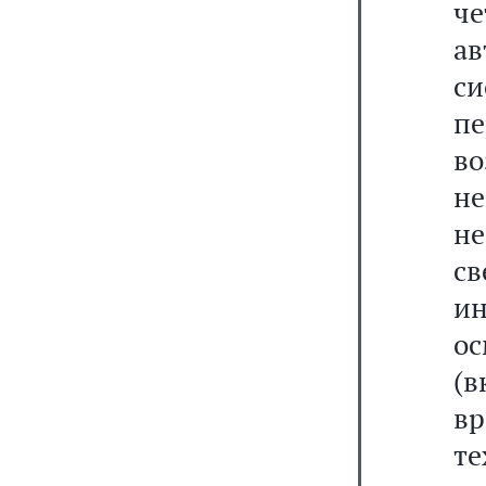
ч
а
си
пе
в
н
не
св
ин
ос
(в
вр
т