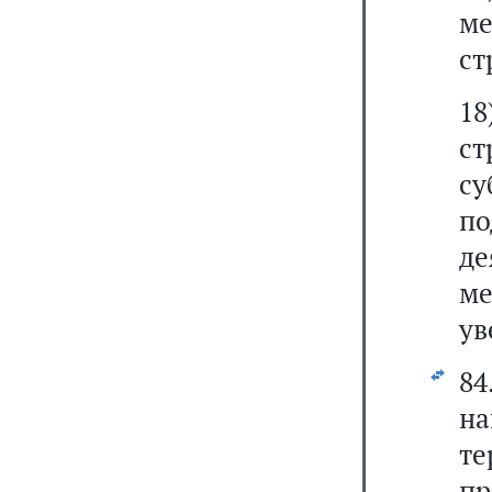
м
ст
1
ст
су
п
д
м
ув
84
н
те
п