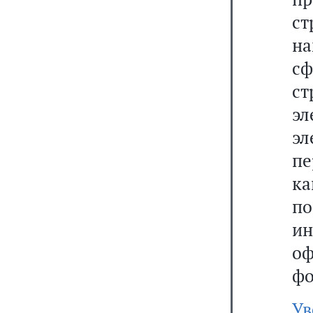
с
на
с
ст
э
э
п
ка
по
и
о
фо
Ув