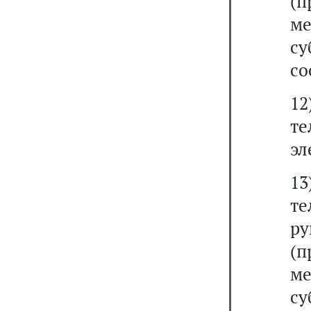
(
ме
с
со
12
т
эл
13
те
р
(
ме
су