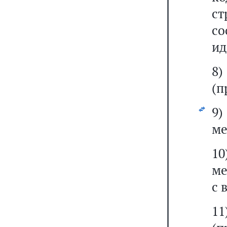
ст
с
ид
8)
(п
9)
ме
1
ме
с 
11