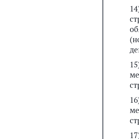
14
с
об
(н
де
1
м
ст
1
м
ст
1