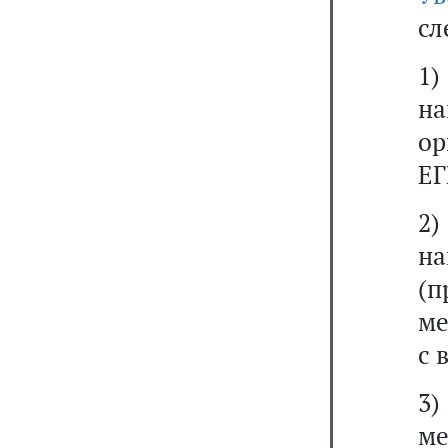
сл
1)
н
ор
ЕГ
2)
н
(
ме
с 
3)
ме