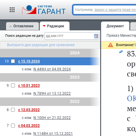
о
cистема
ГАРАНТ
Например,
закон о защите прав п
Фе
Оглавление
Редакции
Документ
пу
Поиск редакции на дату
за
Внимание! 
Выберите две редакции для сравнения
8
2024
о
10
с 15.10.2024
с изм.
N 449Н от 04.09.2024
св
2023
1)
9
с 10.01.2023
с изм.
N 789Н от 13.12.2022
О
2022
ме
8
с 12.03.2022
с 
с изм.
N 100Н от 21.02.2022
к
7
с 04.02.2022
с изм.
N 1148Н от 15.12.2021