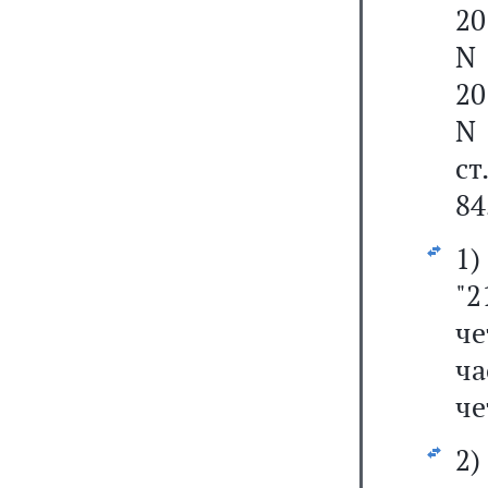
20
N 
20
N 
ст
84
1)
"
ч
ча
че
2