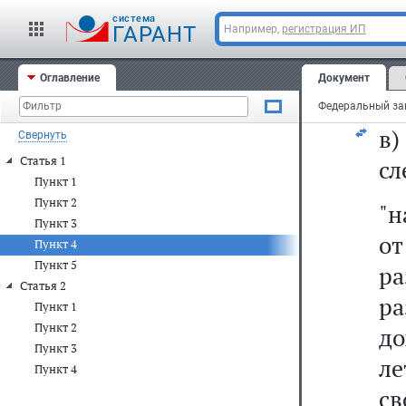
ил
cистема
д
ГАРАНТ
Например,
регистрация ИП
ог
Оглавление
Документ
го
в
Свернуть
Статья 1
сл
Пункт 1
Пункт 2
"н
Пункт 3
о
Пункт 4
Пункт 5
ра
Статья 2
р
Пункт 1
Пункт 2
до
Пункт 3
ле
Пункт 4
св