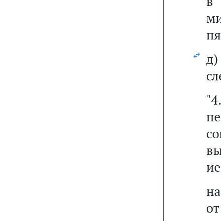
ми
пя
сл
"4
пе
с
в
ие
на
о