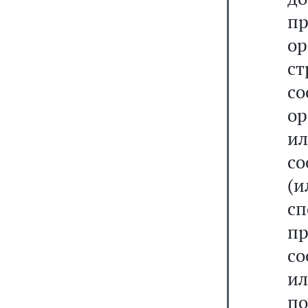
п
ор
с
с
ор
и
со
(и
с
пр
со
ил
по