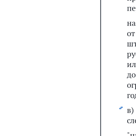
пе
на
о
шт
ру
ил
д
ог
го
в
сл
"н