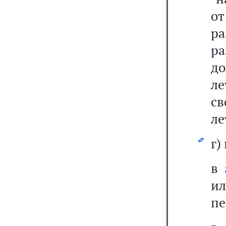
о
ра
р
до
ле
св
ле
г)
в
ил
пе