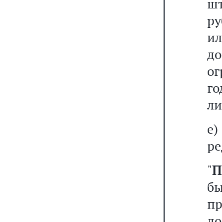
шт
ру
ил
д
ог
г
ли
е
ре
"
П
б
п
д