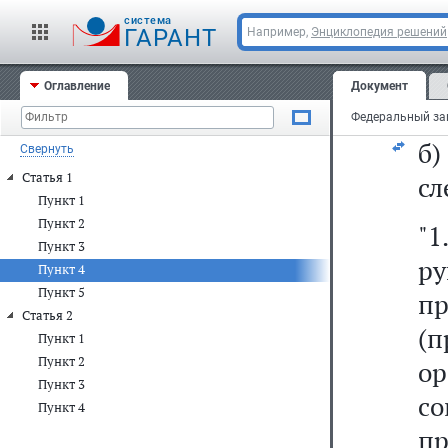
ил
cистема
д
ГАРАНТ
Например,
Энциклопедия решений
ог
Оглавление
Документ
го
б
Свернуть
Статья 1
сл
Пункт 1
Пункт 2
"1
Пункт 3
р
Пункт 4
Пункт 5
пр
Статья 2
(
Пункт 1
Пункт 2
о
Пункт 3
с
Пункт 4
пр