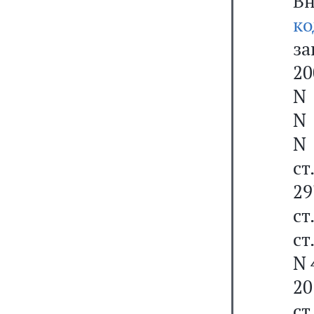
В
ко
за
20
N 
N 
N 
ст
29
ст
ст
N 
20
ст