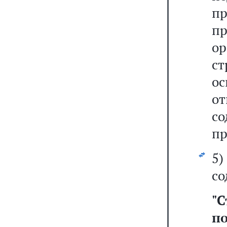
пр
п
ор
с
о
от
с
пр
5
со
"
С
по