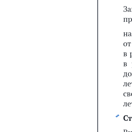
З
пр
на
от
в 
в 
до
ле
св
лет
Ст