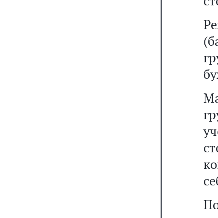
ст
Ре
(б
гр
бу
М
гр
у
ст
ко
се
П