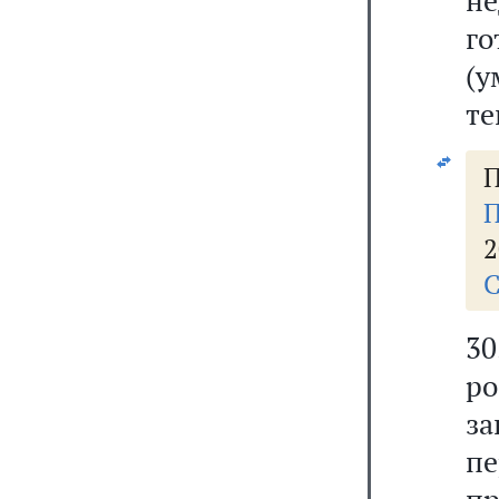
не
г
(у
те
П
П
2
С
3
р
за
пе