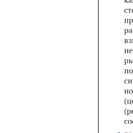
с
п
р
в
н
р
п
си
н
(
(
со