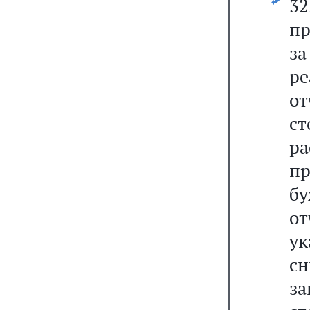
3
пр
з
р
от
с
ра
п
б
от
у
с
за