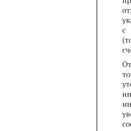
п
о
ук
с
(
сч
О
т
у
и
и
ув
с