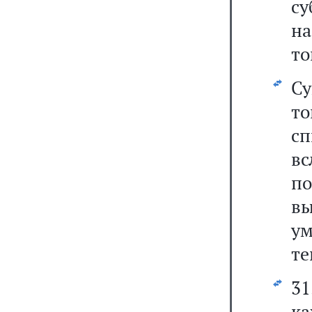
с
на
то
С
т
с
вс
по
в
у
те
31
к