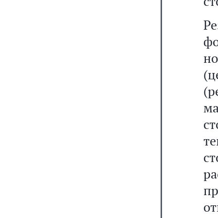
ст
Р
фо
н
(
(
ма
с
т
с
р
п
о