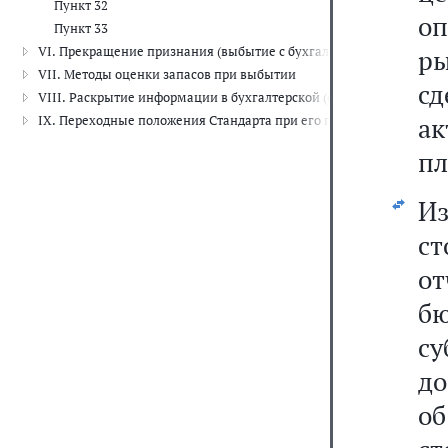
Пункт 32
о
Пункт 33
VI. Прекращение признания (выбытие с бухгалтерского учета) зап
р
VII. Методы оценки запасов при выбытии
с
VIII. Раскрытие информации в бухгалтерской (финансовой) отчет
а
IX. Переходные положения Стандарта при его первом применени
пл
Из
ст
о
б
с
до
об