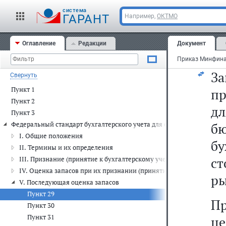
п
cистема
пр
ГАРАНТ
Например,
ОКТМО
бу
Оглавление
Редакции
Документ
на
З
Свернуть
Пункт 1
пр
Пункт 2
дл
Пункт 3
Федеральный стандарт бухгалтерского учета для организаций госуда
б
I. Общие положения
бу
II. Термины и их определения
с
III. Признание (принятие к бухгалтерскому учету) запасов
IV. Оценка запасов при их признании (принятии к бухгалтерскому
ры
V. Последующая оценка запасов
Пункт 29
П
Пункт 30
Пункт 31
ц