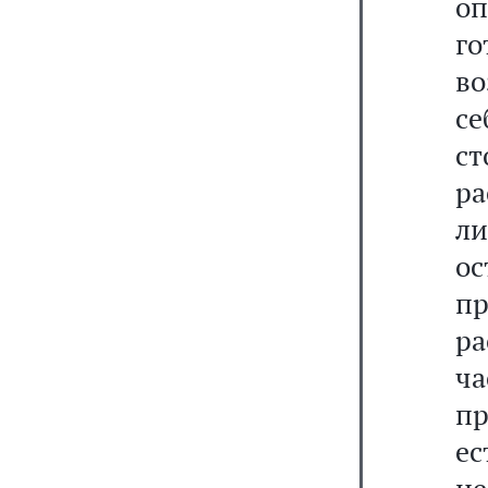
оп
г
в
се
с
ра
л
о
пр
ра
ч
п
е