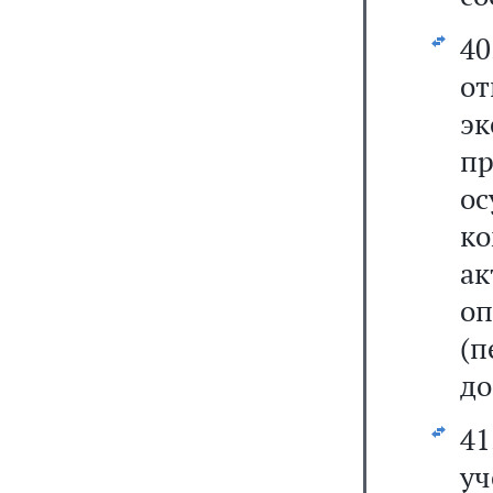
40
о
эк
п
ос
к
ак
о
(
до
41
у