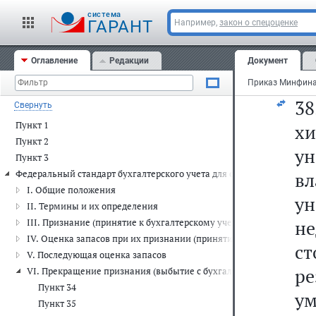
от
cистема
о
ГАРАНТ
Например,
закон о спецоценке
ф
Оглавление
Редакции
Документ
от
3
Свернуть
Пункт 1
х
Пункт 2
ун
Пункт 3
Федеральный стандарт бухгалтерского учета для организаций госуда
в
I. Общие положения
у
II. Термины и их определения
н
III. Признание (принятие к бухгалтерскому учету) запасов
IV. Оценка запасов при их признании (принятии к бухгалтерскому
с
V. Последующая оценка запасов
ре
VI. Прекращение признания (выбытие с бухгалтерского учета) зап
Пункт 34
у
Пункт 35