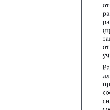
от
р
р
(п
з
от
уч
Ра
д
п
со
с
со