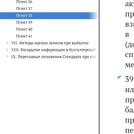
а
Пункт 36
Пункт 37
п
Пункт 38
вз
Пункт 39
Пункт 40
в
Пункт 41
(
VII. Методы оценки запасов при выбытии
VIII. Раскрытие информации в бухгалтерской (финансовой) отчет
сп
IX. Переходные положения Стандарта при его первом применени
ме
39
и
п
б
пр
пе