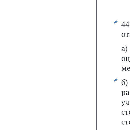
4
от
а
оц
ме
б)
ра
у
с
с