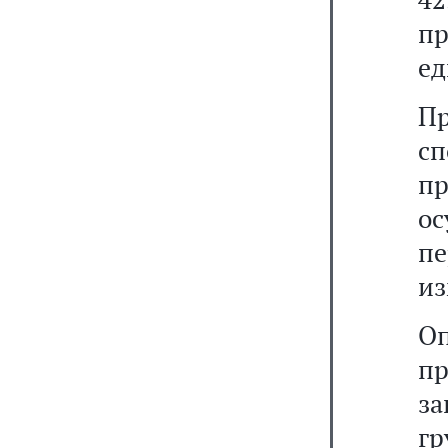
п
ед
П
сп
пр
о
п
из
Оп
пр
за
гр