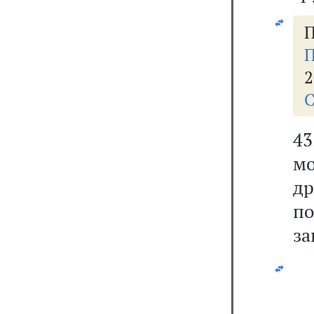
П
П
2
С
43
мо
др
п
за