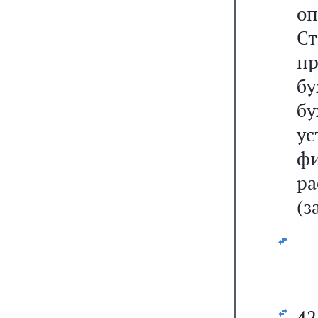
о
С
пр
б
бу
у
ф
р
(з
4