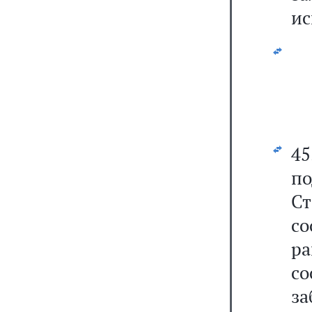
ис
4
п
С
с
р
со
з