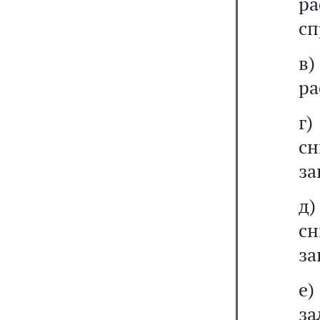
р
сп
в)
ра
г
с
за
д
с
за
е
з