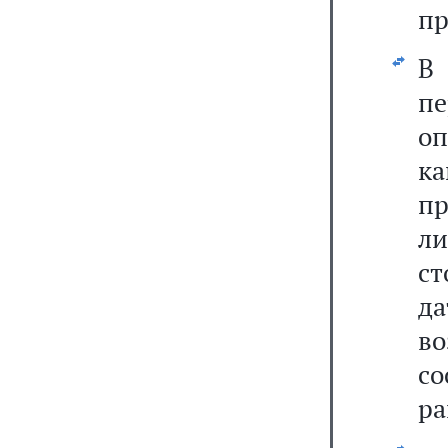
пр
В
пе
о
к
пр
л
с
д
во
с
ра