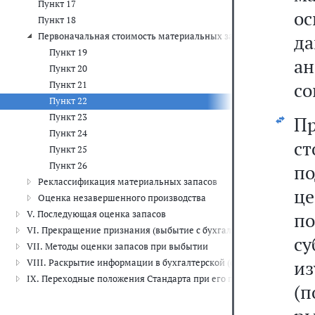
Пункт 17
о
Пункт 18
Первоначальная стоимость материальных запасов
д
Пункт 19
а
Пункт 20
со
Пункт 21
Пункт 22
Пункт 23
П
Пункт 24
ст
Пункт 25
Пункт 26
п
Реклассификация материальных запасов
ц
Оценка незавершенного производства
V. Последующая оценка запасов
п
VI. Прекращение признания (выбытие с бухгалтерского учета) зап
су
VII. Методы оценки запасов при выбытии
и
VIII. Раскрытие информации в бухгалтерской (финансовой) отчет
IX. Переходные положения Стандарта при его первом применени
(