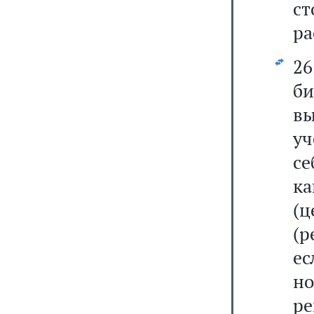
с
ра
2
б
в
у
се
к
(
(р
е
н
ре