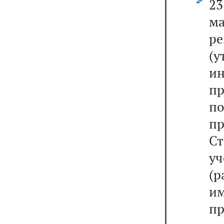
2
ма
р
(
ин
п
п
п
Ст
у
(р
и
п