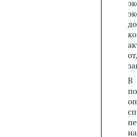
э
э
д
к
ак
о
за
В
п
о
с
пе
на