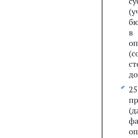
с
(у
бю
в
о
(
ст
до
25
пр
(д
фа
оп