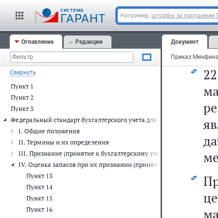
т
cистема
пр
ГАРАНТ
Например,
штрафы за нарушение
с
Оглавление
Редакции
Документ
пр
2
Свернуть
Пункт 1
ма
Пункт 2
р
Пункт 3
Федеральный стандарт бухгалтерского учета для организаций госуда
яв
I. Общие положения
д
II. Термины и их определения
ме
III. Признание (принятие к бухгалтерскому учету) запасов
IV. Оценка запасов при их признании (принятии к бухгалтерскому
Пункт 13
П
Пункт 14
ц
Пункт 15
Пункт 16
ма