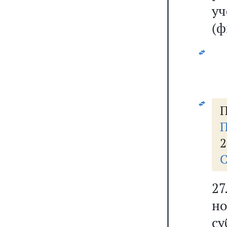
у
(ф
П
П
2
С
2
н
с