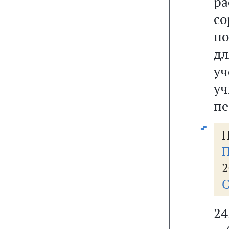
р
со
по
дл
уч
у
пе
П
П
2
С
24