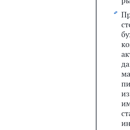
ры
П
с
бу
к
ак
д
ма
п
из
им
ст
ин