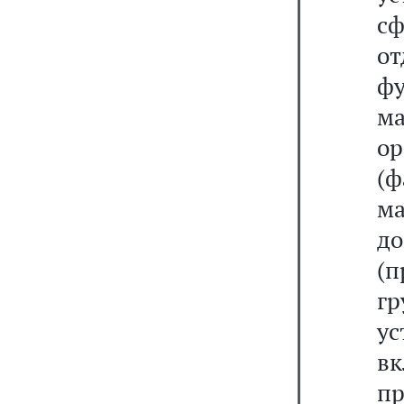
сф
о
ф
ма
о
(ф
м
д
(п
г
ус
в
п