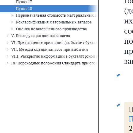
г
Пункт 17
(д
Пункт 18
Первоначальная стоимость материальных запасов
и
Реклассификация материальных запасов
с
Оценка незавершенного производства
V. Последующая оценка запасов
п
VI. Прекращение признания (выбытие с бухгалтерского учета) зап
п
VII. Методы оценки запасов при выбытии
VIII. Раскрытие информации в бухгалтерской (финансовой) отчет
за
IX. Переходные положения Стандарта при его первом применени
П
П
2