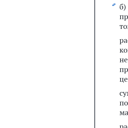
б)
пр
то
р
к
н
п
це
с
по
ма
р