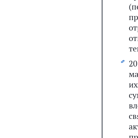
(
пр
о
о
те
2
ма
их
с
вл
с
а
п