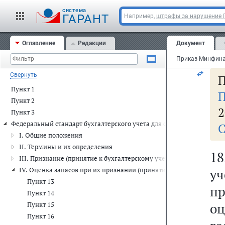
о
cистема
п
ГАРАНТ
Например,
штрафы за нарушение
с
Оглавление
Редакции
Документ
те
Свернуть
П
Пункт 1
П
Пункт 2
2
Пункт 3
Федеральный стандарт бухгалтерского учета для организаций госуда
С
I. Общие положения
II. Термины и их определения
18
III. Признание (принятие к бухгалтерскому учету) запасов
IV. Оценка запасов при их признании (принятии к бухгалтерскому
у
Пункт 13
п
Пункт 14
о
Пункт 15
Пункт 16