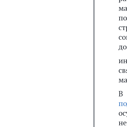
м
п
с
с
до
и
с
ма
В 
п
о
н