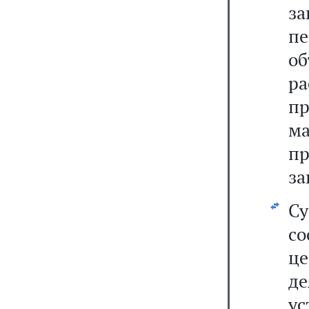
з
п
о
р
пр
м
пр
за
С
с
ц
д
у