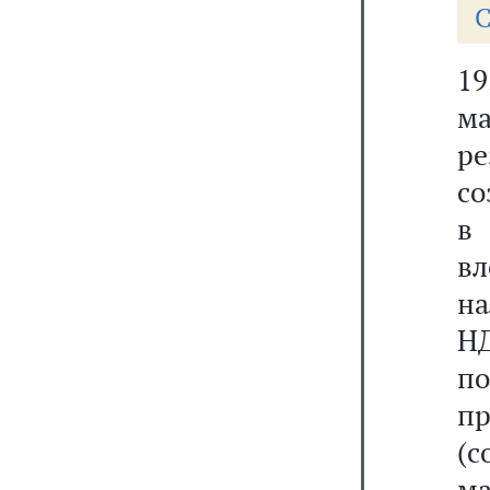
С
1
ма
р
со
в
вл
на
Н
п
п
(
ма