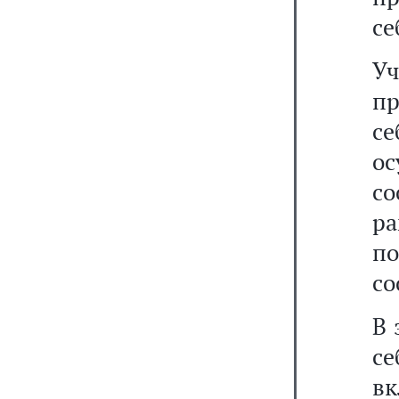
се
У
п
с
о
с
ра
п
со
В 
с
вк