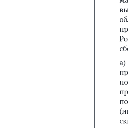
в
о
п
Р
сб
а)
п
п
п
п
(и
ск