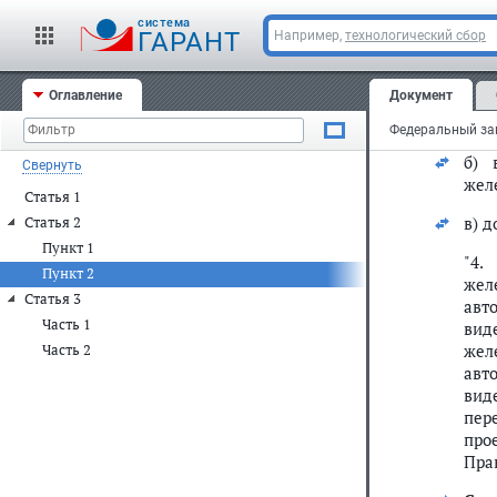
пут
cистема
для
ГАРАНТ
Например,
технологический сбор
уча
жел
Оглавление
Документ
бли
зак
б)
Свернуть
жел
Статья 1
в) 
Статья 2
Пункт 1
"4.
Пункт 2
жел
Статья 3
авт
Часть 1
вид
жел
Часть 2
авт
вид
пер
про
Пра