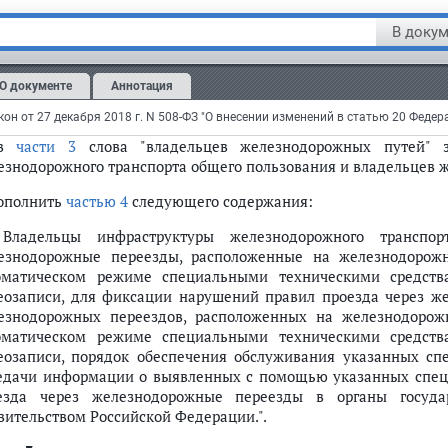
ей необщего пользования обязаны оборудовать железнодор
 обеспечения безопасности движения железнодорожного тран
В докум
стников дорожного движения, содержать участки авто
езнодорожных переездов (до шлагбаума или при отсутств
О документе
Аннотация
жайшего рельса по пути следования транспортного средства)
онодательством Российской Федерации о железнодорожном тра
 в
части 3
слова "владельцев железнодорожных путей" з
езнодорожного транспорта общего пользования и владельцев 
дополнить
частью 4
следующего содержания:
 Владельцы инфраструктуры железнодорожного транспо
езнодорожные переезды, расположенные на железнодорож
оматическом режиме специальными техническими средст
еозаписи, для фиксации нарушений правил проезда через ж
езнодорожных переездов, расположенных на железнодорож
оматическом режиме специальными техническими средст
еозаписи, порядок обеспечения обслуживания указанных спе
едачи информации о выявленных с помощью указанных спец
езда через железнодорожные переезды в органы государс
вительством Российской Федерации.".