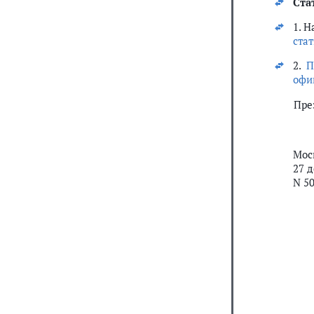
Ста
1. 
стат
2.
П
офи
Пре
Мос
27 д
N 5