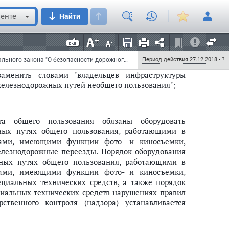
ожные переезды устройствами, предназначенными
спорта, а также транспортных средств и других
енте
Найти
мобильных дорог, расположенные в границах
ии шлагбаума на расстоянии десяти метров от
, в соответствии с требованиями, установленными
нспорте.";
Федеральный закон от 27 декабря 2018 г. N 508-ФЗ "О внесении изменений в статью 20 Федерального закона "О безопасности дорожного движения" и Федеральный закон "Об автомобильных дорогах и о дорожной деятельности в Российской Федерации и о внесении изменений в отдельные законодательные акты Российской Федерации"
Период действия 27.12.2018 - ?
аменить словами "владельцев инфраструктуры
железнодорожных путей необщего пользования";
рта общего пользования обязаны оборудовать
ных путях общего пользования, работающими в
вами, имеющими функции фото- и киносъемки,
елезнодорожные переезды. Порядок оборудования
ных путях общего пользования, работающими в
вами, имеющими функции фото- и киносъемки,
циальных технических средств, а также порядок
иальных технических средств нарушениях правил
твенного контроля (надзора) устанавливается