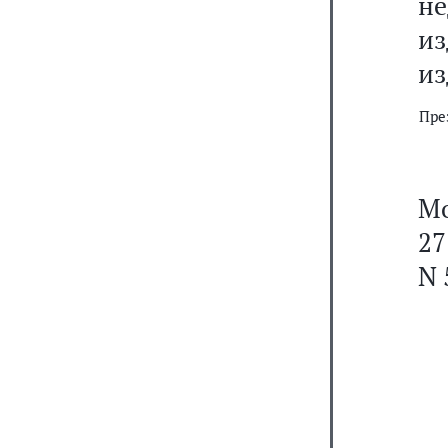
н
из
из
Пре
Мо
27
N 