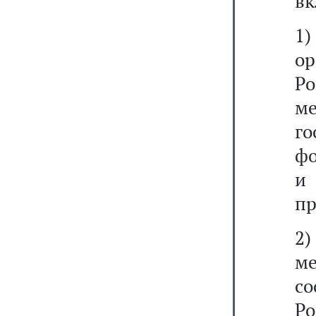
вк
1
о
Р
м
г
фо
и
пр
2
м
с
Р