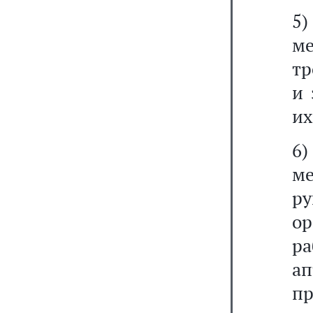
5
м
тр
и 
их
6
м
р
о
р
а
пр