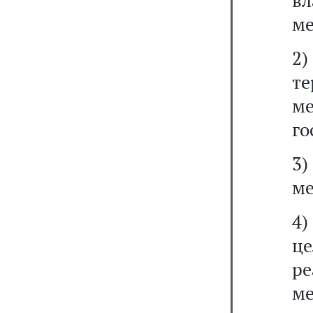
в
ме
2
т
м
го
3)
ме
4)
ц
р
м