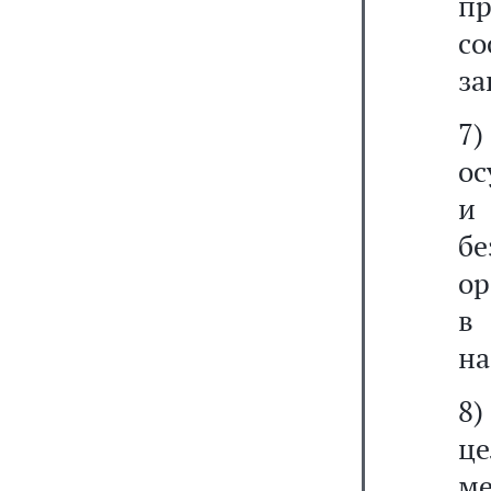
п
со
за
7)
ос
и
бе
ор
в
на
8)
ц
м