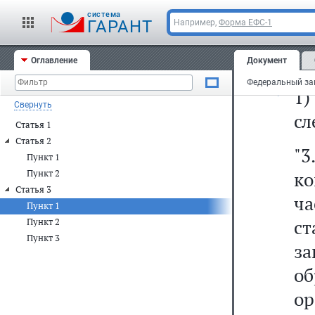
ст
cистема
ГАРАНТ
Например,
Форма ЕФС-1
ст
ст
Оглавление
Документ
1
Свернуть
сл
Статья 1
Статья 2
"3
Пункт 1
Пункт 2
ко
Статья 3
ча
Пункт 1
с
Пункт 2
Пункт 3
з
о
о