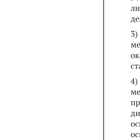
л
де
3
ме
о
ст
4
ме
п
д
о
ос