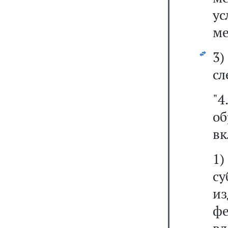
у
ме
3
сл
"
о
вк
1
с
из
ф