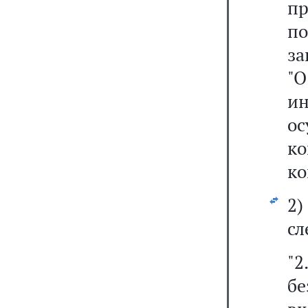
п
п
за
"
ин
о
ко
ко
2
сл
"2
бе