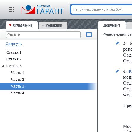
1. 
cистема
ГАРАНТ
Например,
семейный кешбэк
наст
2.
С
Оглавление
Редакции
Документ
под
2022
3. 
Свернуть
рек
Статья 1
Фед
Статья 2
Фед
Статья 3
4.
К
Часть 1
мед
Часть 2
Фед
Часть 3
Фед
Часть 4
Фед
Пре
Мос