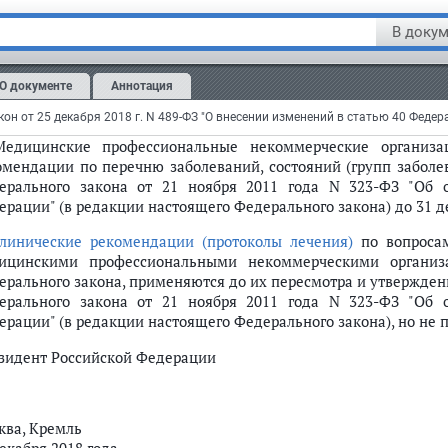
Настоящий Федеральный закон вступает в силу с 1 января 20
В докум
оящей статьей установлен иной срок вступления их в силу.
татья 1
,
пункт 2
,
абзац шестой пункта 6
,
пункт 7
,
подпункт "б"
О документе
Аннотация
пункт "б" пункта 11
,
пункты 12
и
14 статьи 2
настоящего Фе
 года.
Медицинские профессиональные некоммерческие организа
омендации по перечню заболеваний, состояний (групп заболе
ерального закона от 21 ноября 2011 года N 323-ФЗ "Об 
ерации" (в редакции настоящего Федерального закона) до 31 де
линические рекомендации (протоколы лечения)
по вопроса
ицинскими профессиональными некоммерческими организ
ерального закона, применяются до их пересмотра и утвержден
ерального закона от 21 ноября 2011 года N 323-ФЗ "Об 
ерации" (в редакции настоящего Федерального закона), но не п
зидент Российской Федерации
ква, Кремль