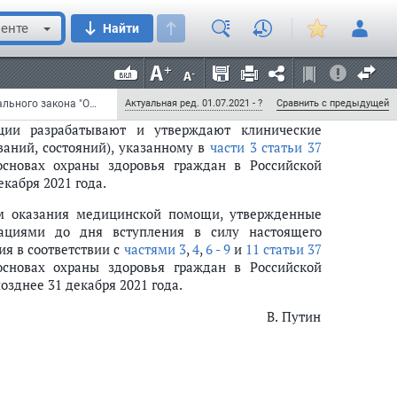
19 года, за исключением положений, для которых
енте
Найти
 пункта 10
,
абзацы второй
и
пятый подпункта "а"
и
дерального закона вступают в силу с 1 января
Федеральный закон от 25 декабря 2018 г. N 489-ФЗ "О внесении изменений в статью 40 Федерального закона "Об обязательном медицинском страховании в Российской Федерации" и Федеральный закон "Об основах охраны здоровья граждан в Российской Федерации" по вопросам клинических рекомендаций" (с изменениями и дополнениями)
Актуальная ред. 01.07.2021 - ?
Сравнить с предыдущей
ции разрабатывают и утверждают клинические
ваний, состояний), указанному в
части 3 статьи 37
основах охраны здоровья граждан в Российской
кабря 2021 года.
м оказания медицинской помощи, утвержденные
ациями до дня вступления в силу настоящего
ия в соответствии с
частями 3
,
4
,
6 - 9
и
11 статьи 37
основах охраны здоровья граждан в Российской
озднее 31 декабря 2021 года.
В. Путин