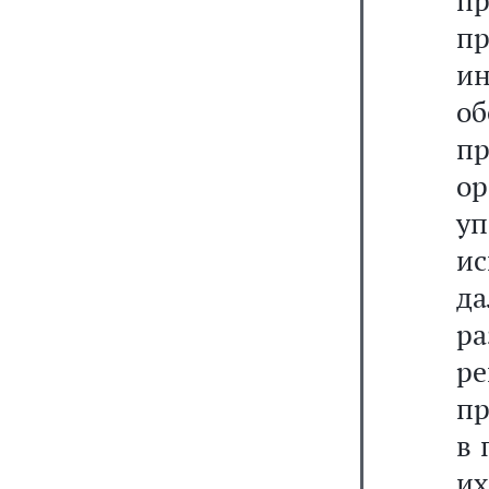
пр
п
и
о
п
ор
у
ис
да
ра
ре
пр
в 
и