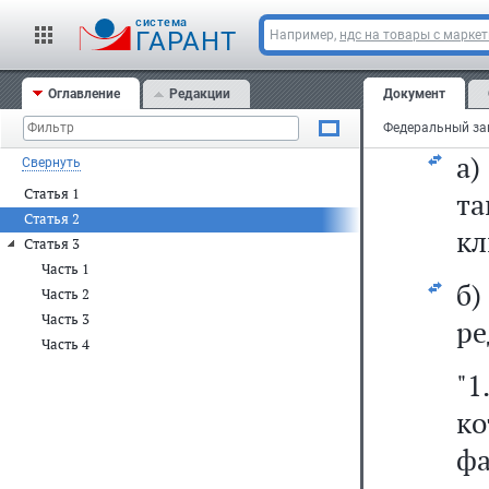
с
cистема
ГАРАНТ
Например,
ндс на товары с марке
ст
Оглавление
Редакции
Документ
8)
а
Свернуть
Статья 1
та
Статья 2
кл
Статья 3
Часть 1
б
Часть 2
Часть 3
ре
Часть 4
"1
ко
ф