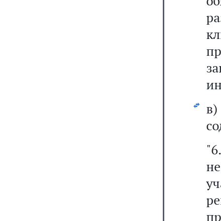
об
р
кл
п
за
ин
в)
со
"6
н
уч
р
п