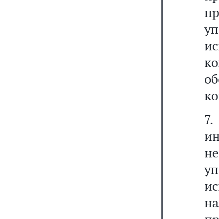
пр
у
ис
к
об
ко
7.
ин
н
у
и
н