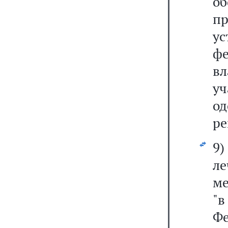
о
п
у
ф
вл
уч
о
ре
9)
л
ме
"в
Фе