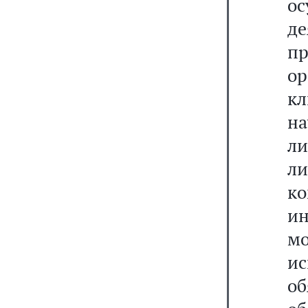
о
де
п
ор
кл
на
ли
л
к
ин
м
и
о