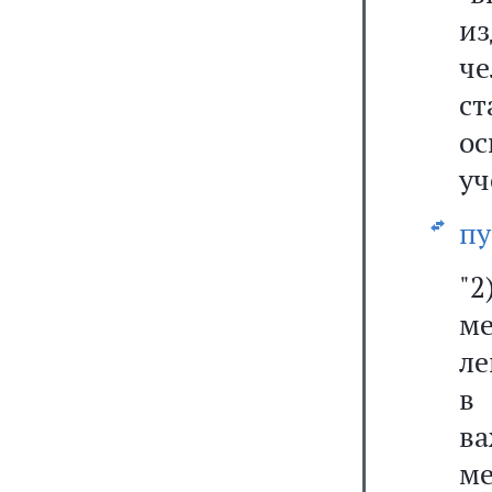
и
че
с
ос
уч
пу
"
м
ле
в
ва
м