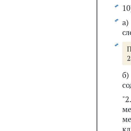
10
а)
сл
П
2
б
со
"
м
м
к