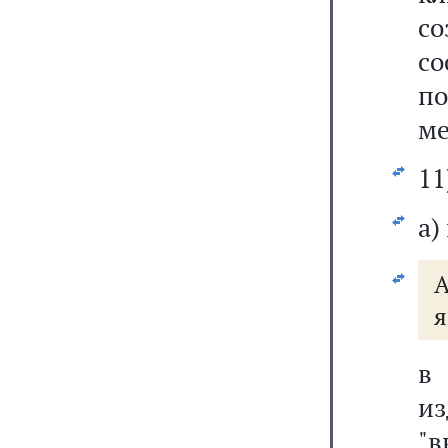
с
со
п
ме
11
а)
А
я
и
"