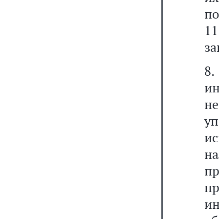
по
11
за
8.
ин
н
у
и
н
пр
п
и