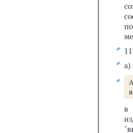
с
со
п
ме
11
а)
А
я
и
"