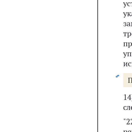
у
у
з
т
п
у
ис
П
1
сл
"
ре