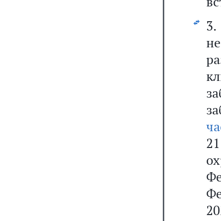
вс
3
н
р
кл
з
за
ча
21
ох
Ф
Ф
20