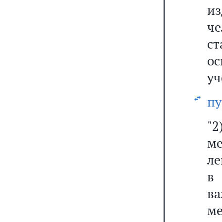
и
че
с
ос
уч
пу
"
м
ле
в
ва
м