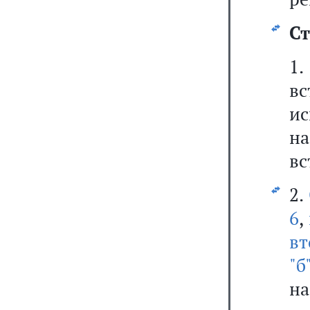
Ст
1
вс
и
на
вс
2.
6
,
вт
"б
н