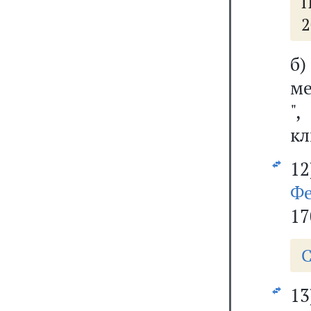
П
2
б)
ме
"
кл
1
Фе
17
С
1