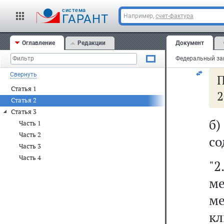
10
cистема
ГАРАНТ
Например,
счет-фактура
а)
Оглавление
Редакции
Документ
сл
Свернуть
П
Статья 1
2
Статья 2
Статья 3
б
Часть 1
Часть 2
со
Часть 3
Часть 4
"
м
м
к