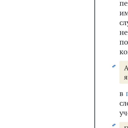
п
им
сл
н
п
ко
А
я
в
сл
уч