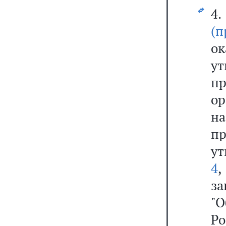
(
о
у
п
ор
н
п
ут
4
за
"О
Р