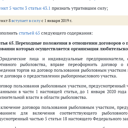
ункт 5 части 3 статьи 43.1
признать утратившим силу;
ункт 8
вступает в силу
с 1 января 2019 г.
ероприятий и спортивных мероприятий, предусматривающих добычу (вы
дополнить
статьей 65
следующего содержания:
тья 65
. Переходные положения в отношении договоров о 
овании которых осуществляется организация любительско
ий юридических лиц (ассоциаций и союзов) в сохранении водных биорес
Юридические лица и индивидуальные предприниматели, 
ртивного рыболовства, вправе переоформить договор о 
ведения торгов на договор пользования рыболовным участком 
ее договора о предоставлении рыбопромыслового участка.
вства
Договор пользования рыболовным участком, предусмотренный ч
занными в части 1 настоящей статьи, до 1 января 2020 год
ти любительского рыболовства
олнительной власти в области рыболовства.
ение законодательства о любительском рыболовстве, возмещение вреда
Заключение договора пользования рыболовным участком, преду
ованием для включения соответствующего рыболовног
дусмотренный частью 5 статьи 18 настоящего Федерального за
м мире"