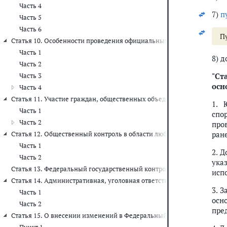
Часть 4
7)
п
Часть 5
Часть 6
П
Статья 10. Особенности проведения официальных физкультурных м
Часть 1
8) 
Часть 2
"
Ста
Часть 3
осн
Часть 4
Статья 11. Участие граждан, общественных объединений, объединен
1. 
Часть 1
спо
Часть 2
про
ран
Статья 12. Общественный контроль в области любительского рыболо
Часть 1
2. 
Часть 2
ука
Статья 13. Федеральный государственный контроль (надзор) в облас
исп
Статья 14. Административная, уголовная ответственность за наруш
3. 
Часть 1
осн
Часть 2
пре
Статья 15. О внесении изменений в Федеральный закон "О животно