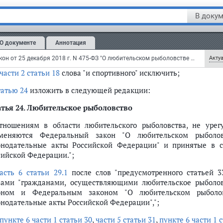
рсов" (Собрание законодательства Российской Федерации, 2004, N 5
 ст. 23; N 50, ст. 6246; 2008, N 49, ст. 5748; 2011, N 1, ст. 32; 2013, 
В докум
, N 27, ст. 4282; 2018, N 49, ст. 7493) следующие изменения:
ого рыболовства
ытые (выловленные) при осуществлении любительского рыболовства
ункт 16 части 1 статьи 1
признать утратившим силу;
О документе
Аннотация
я осуществление любительского рыболовства
пункте 6 части 1 статьи 16
слова "и спортивное" исключить;
Федеральный закон от 25 декабря 2018 г. N 475-ФЗ "О любительском рыболовстве и о внесении изменений в отдельные законодательные акты Российской Федерации" (с изменениями и дополнениями)
Актуа
части 2 статьи 18
слова "и спортивного" исключить;
татью 24
изложить в следующей редакции:
атья 24. Любительское рыболовство
тношениям в области любительского рыболовства, не уре
меняются Федеральный закон "О любительском рыболо
онодательные акты Российской Федерации" и принятые в 
ление любительского рыболовства правила
сийской Федерации.";
асть 6 статьи 29.1
после слов "предусмотренного статьей 3
вами "гражданами, осуществляющими любительское рыболо
влении любительского рыболовства
оном и Федеральным законом "О любительском рыболо
онодательные акты Российской Федерации",";
пункте 6 части 1 статьи 30
,
части 5 статьи 31
,
пункте 6 части 1 