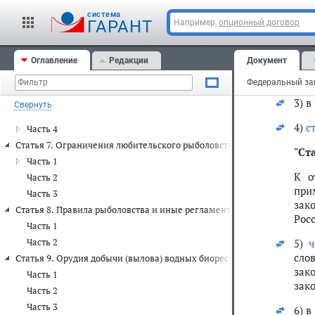
ресу
N 1,
Статья 3. Сфера действия настоящего Федерального закона
cистема
ГАРАНТ
Например,
опционный договор
2016
Статья 4. Правовое регулирование отношений в области любительск
Статья 5. Право собственности граждан на водные биоресурсы, доб
1)
п
Оглавление
Редакции
Документ
Статья 6. Водные объекты, на которых допускается или запрещаетс
2) в
Часть 1
Часть 2
3) в
Свернуть
Часть 3
4)
с
Часть 4
Статья 7. Ограничения любительского рыболовства
"Ст
Часть 1
К о
Часть 2
при
Часть 3
зак
Статья 8. Правила рыболовства и иные регламентирующие осуществ
Рос
Часть 1
Часть 2
5)
ч
сло
Статья 9. Орудия добычи (вылова) водных биоресурсов при осущест
зак
Часть 1
зак
Часть 2
Часть 3
6) в