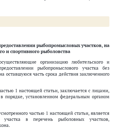
лов) водных биоресурсов
предоставлении рыбопромысловых участков, на
го и спортивного рыболовства
урсов и среды их обитания
осуществляющие организацию любительского и
предоставлении рыбопромыслового участка без
на оставшуюся часть срока действия заключенного
астью 1 настоящей статьи, заключается с лицами,
а в порядке, установленном федеральным органом
, причиненного водным биоресурсам
смотренного частью 1 настоящей статьи, является
о участка в перечень рыболовных участков,
кона.