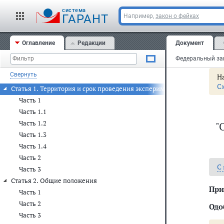
cистема
ГАРАНТ
Например,
закон о фейках
Оглавление
Редакции
Документ
Свернуть
На
С
Статья 1. Территория и срок проведения эксперимента
Часть 1
Часть 1.1
Часть 1.2
"
Часть 1.3
Часть 1.4
Часть 2
С
Часть 3
Статья 2. Общие положения
При
Часть 1
Часть 2
Одо
Часть 3