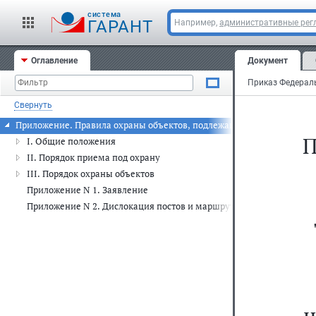
cистема
ГАРАНТ
Например,
административные рег
Оглавление
Документ
Свернуть
Приложение. Правила охраны объектов, подлежащих обязательной о
П
I. Общие положения
II. Порядок приема под охрану
III. Порядок охраны объектов
Приложение N 1. Заявление
Приложение N 2. Дислокация постов и маршрутов патрулирования
н