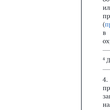
и
пр
(
п
в
ох
───
4
Д
───
4
п
за
на