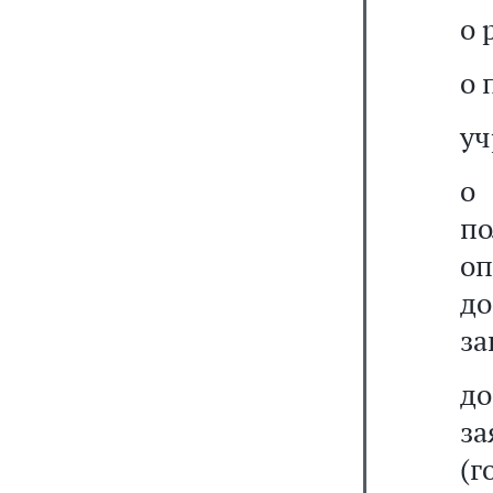
о 
о 
уч
о
по
о
до
за
до
з
(