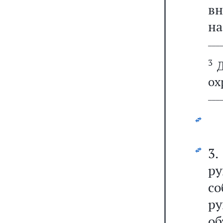
в
на
───
3
Д
ох
───
3
ру
с
ру
об