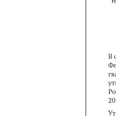
В 
Фе
г
у
Ро
20
Ут