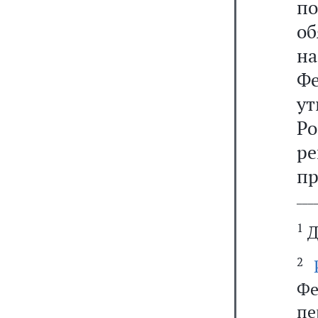
по
о
н
Ф
у
Р
р
пр
───
1
Д
2
Фе
п