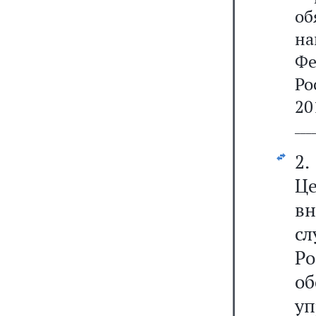
о
н
Фе
Ро
20
───
2
Ц
вн
с
Р
о
у