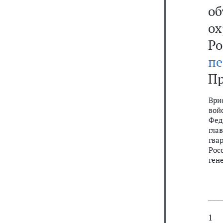
о
ох
Ро
пе
Пр
Ври
вой
Фед
гла
гва
Рос
ген
───
1
С