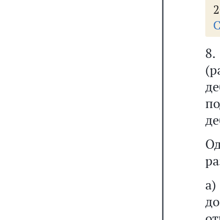
2
С
8
(р
де
п
де
О
ра
а)
д
от