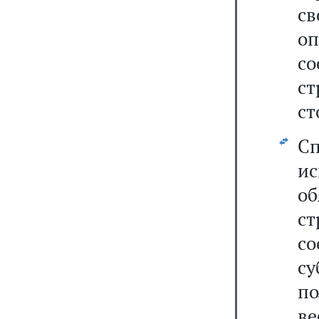
с
оп
со
с
ст
С
и
об
ст
с
с
по
в