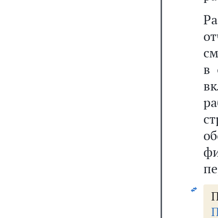
Ра
о
см
в 
вк
р
с
о
ф
пе
П
П