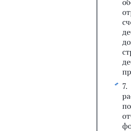
о
от
с
д
д
ст
д
пр
7
р
п
о
ф