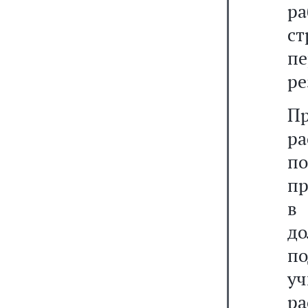
р
с
п
ре
П
р
по
пр
в 
до
п
у
ра