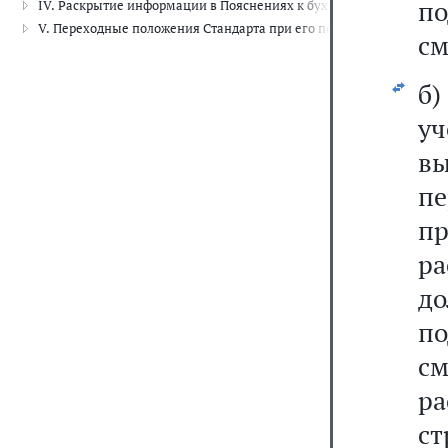
п
IV. Раскрытие информации в Пояснениях к бухгалтерской (финанс
V. Переходные положения Стандарта при его первом применении
см
б)
у
в
п
п
ра
до
п
с
р
ст