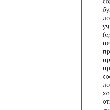
со
бу
д
у
(
це
п
пр
п
с
д
х
о
та