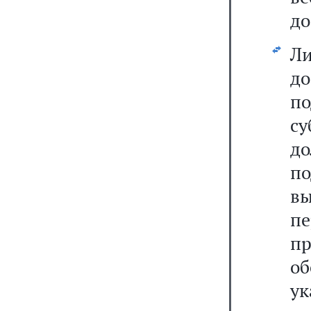
до
Ли
д
п
с
до
по
в
пе
п
об
ук