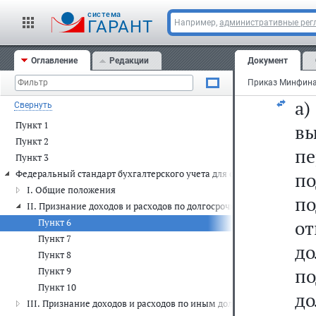
об
cистема
с
ГАРАНТ
Например,
административные рег
от
Оглавление
Редакции
Документ
из
а)
Свернуть
Пункт 1
в
Пункт 2
п
Пункт 3
п
Федеральный стандарт бухгалтерского учета для организаций госуд
I. Общие положения
п
II. Признание доходов и расходов по долгосрочным договорам стр
о
Пункт 6
Пункт 7
до
Пункт 8
п
Пункт 9
Пункт 10
до
III. Признание доходов и расходов по иным долгосрочным догово