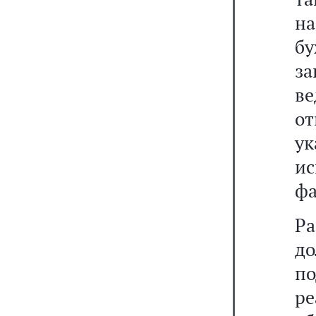
н
бу
за
ве
от
у
ис
фа
Р
до
по
р