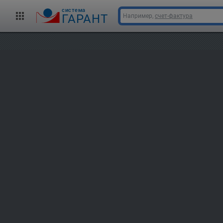
cистема
ГАРАНТ
Например,
счет-фактура