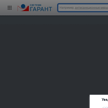
cистема
ГАРАНТ
Например,
антисанкционные меры
Уве