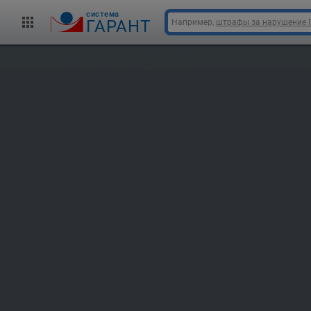
cистема
ГАРАНТ
Например,
штрафы за нарушение