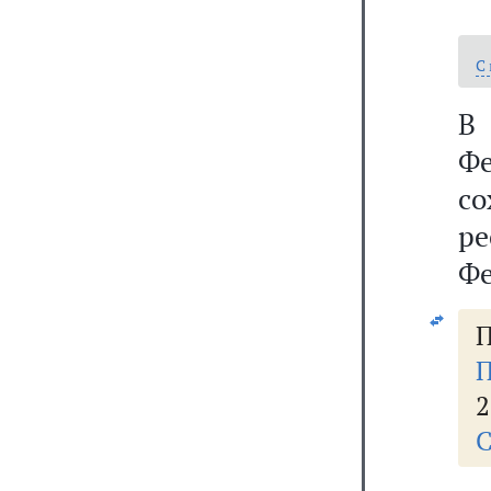
С
В
Фе
с
р
Фе
П
П
2
С