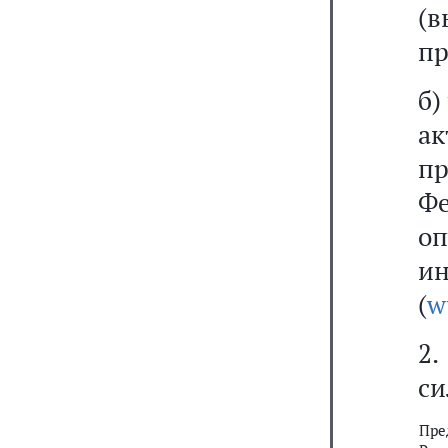
(
пр
б)
ак
п
Ф
о
ин
(
w
2.
си
Пре