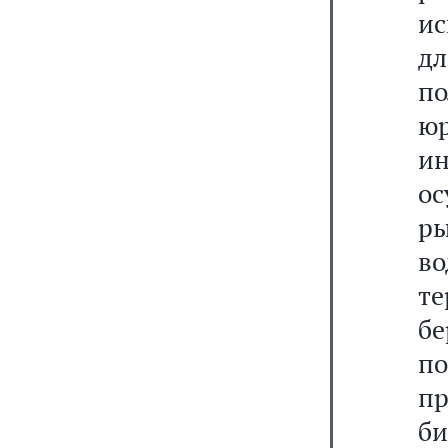
и
дл
п
ю
и
о
ры
в
т
бе
п
п
б