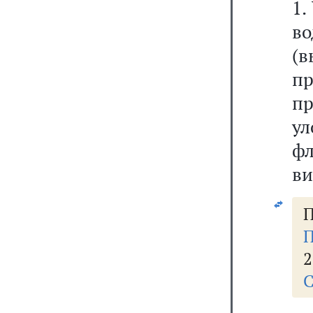
1.
во
(
п
п
у
фл
ви
П
П
2
С