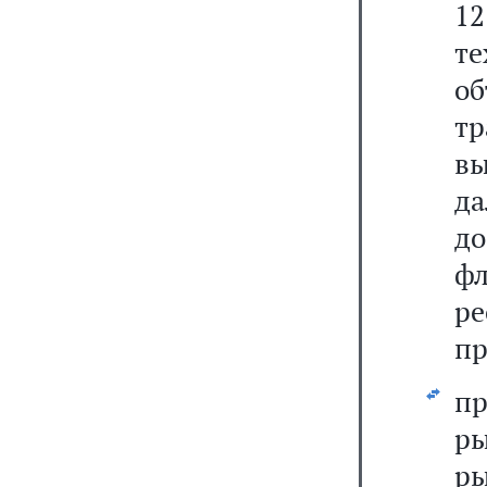
12
те
о
т
в
д
до
ф
ре
пр
п
ры
р