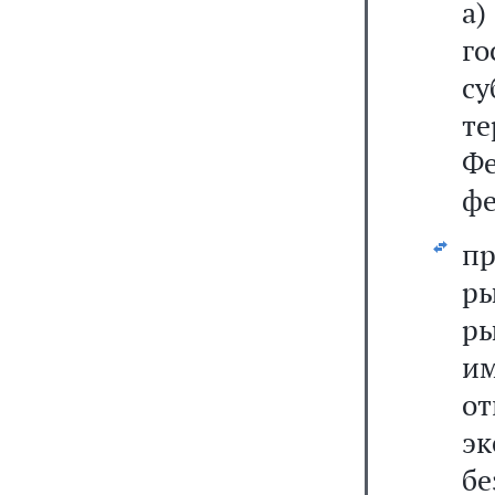
а
г
с
те
Фе
фе
п
р
р
и
о
эк
б