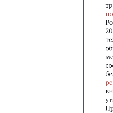
т
по
Р
2
те
об
м
с
б
ре
в
у
Пр