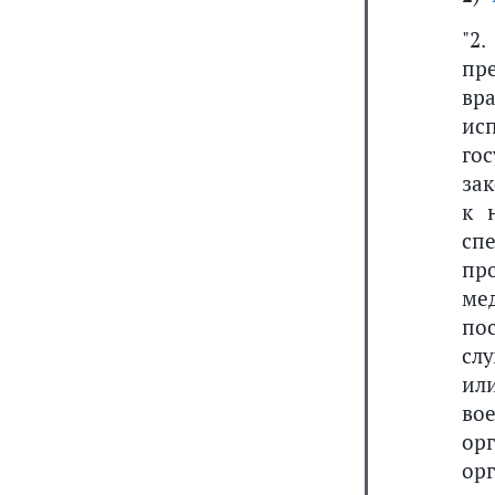
"2
пр
вр
ис
го
за
к 
сп
пр
ме
по
сл
ил
во
ор
ор