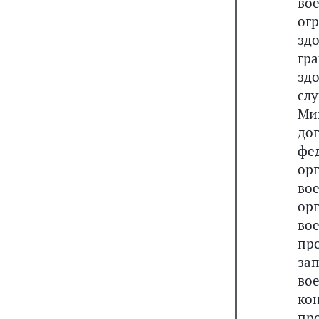
во
ог
зд
гр
зд
сл
Ми
до
фе
ор
во
ор
во
пр
за
во
ко
пр