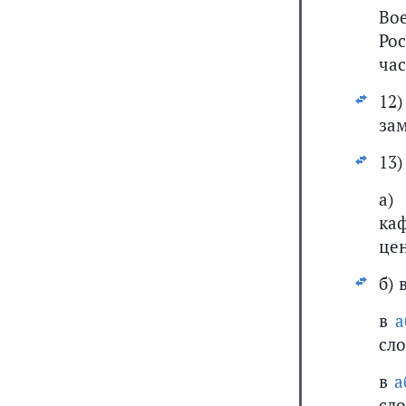
Во
Ро
час
12
зам
13)
а)
ка
цен
б) 
в
а
сло
в
а
сло