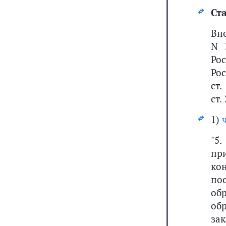
Ста
Вн
N 
Ро
Рос
ст.
ст.
1)
"5
пр
ко
по
об
об
за