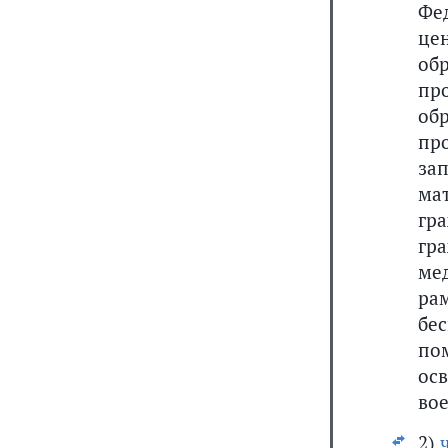
Фе
це
об
пр
об
пр
за
ма
гр
гр
ме
ра
бе
по
ос
вое
2)