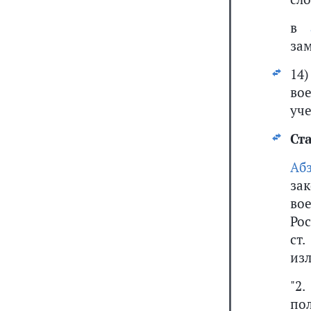
в
зам
14
во
уче
Ста
Аб
за
во
Рос
ст.
из
"2
по