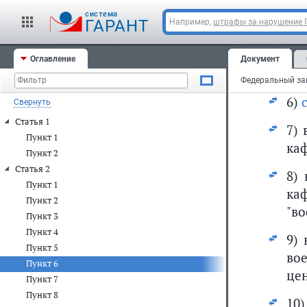
об
cистема
ос
ГАРАНТ
Например,
штрафы за нарушение
дл
пе
Оглавление
Документ
при
6)
Свернуть
Статья 1
7)
Пункт 1
ка
Пункт 2
Статья 2
8)
Пункт 1
ка
Пункт 2
"в
Пункт 3
Пункт 4
9)
Пункт 5
во
Пункт 6
цен
Пункт 7
Пункт 8
10