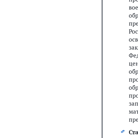
во
об
пр
Ро
ос
за
Фе
це
об
пр
об
пр
за
ма
пр
Ста