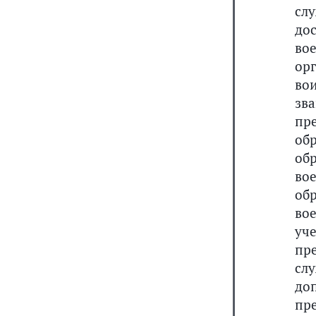
сл
до
во
ор
во
зв
пр
об
об
во
об
во
уч
пр
сл
до
пре