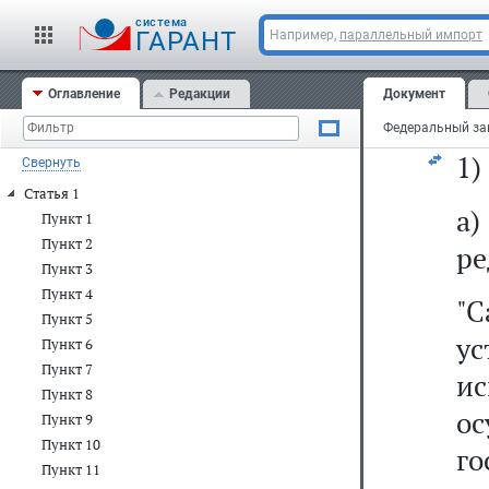
ст
cистема
ст
ГАРАНТ
Например,
параллельный импорт
20
Оглавление
Редакции
Документ
из
1)
Свернуть
Статья 1
а
Пункт 1
Пункт 2
ре
Пункт 3
Пункт 4
"
Пункт 5
ус
Пункт 6
Пункт 7
и
Пункт 8
о
Пункт 9
Пункт 10
г
Пункт 11