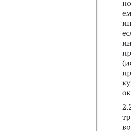
по
е
ин
ес
и
п
(
п
ку
ок
2
тр
в