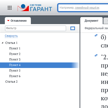
cистема
а
ГАРАНТ
Например,
семейный кешбэк
д
Оглавление
Документ
аг
б
Свернуть
Статья 1
сл
Пункт 1
Пункт 2
"
Пункт 3
п
Пункт 4
Пункт 5
н
Пункт 6
и
Статья 2
пр
к
д