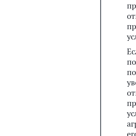
пр
от
пр
ус
Ес
по
по
ув
от
пр
ус
аг
ег