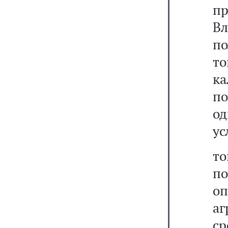
пр
Вл
по
т
ка
п
о
ус
то
по
оп
аг
ср