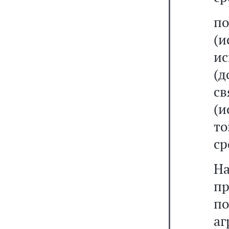
п
(и
и
(д
с
(и
то
ср
На
пр
п
аг