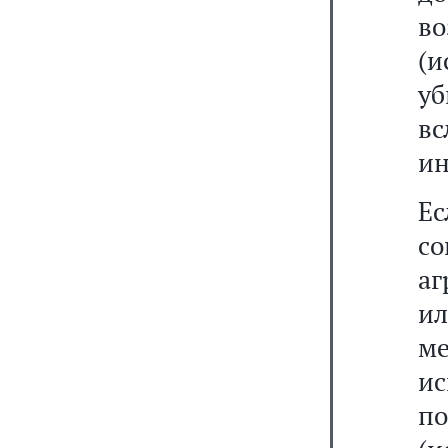
во
(и
у
вс
и
Е
с
аг
ил
м
и
п