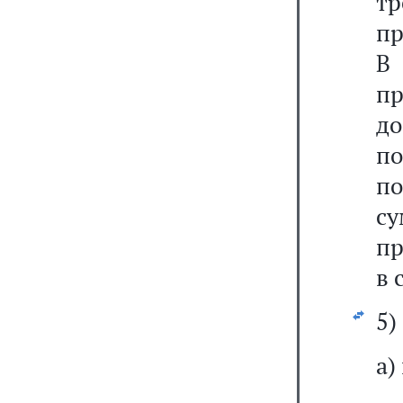
т
пр
В
пр
д
по
по
с
пр
в 
5)
а)