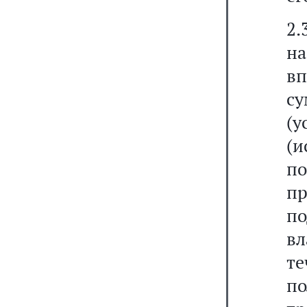
2.
на
вп
су
(
(и
по
п
п
вл
те
п