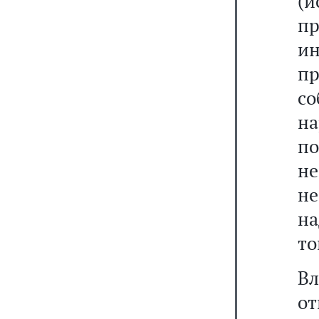
(
пр
и
п
с
н
п
н
н
на
то
В
от