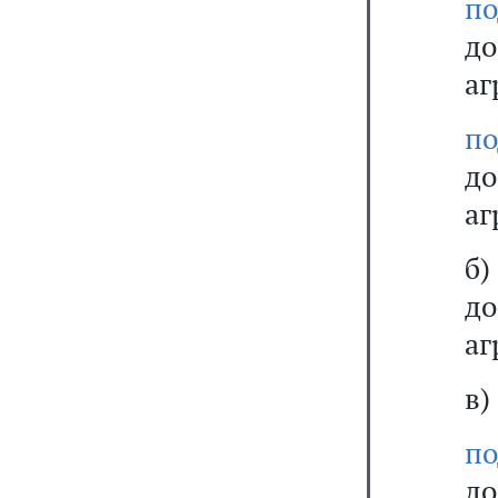
по
д
аг
по
д
аг
б
д
аг
в)
по
д