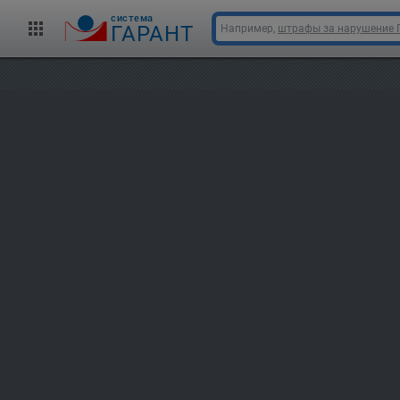
cистема
ГАРАНТ
Например,
штрафы за нарушение