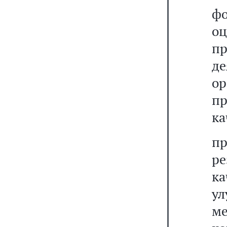
фо
о
п
де
о
п
ка
п
р
к
у
ме