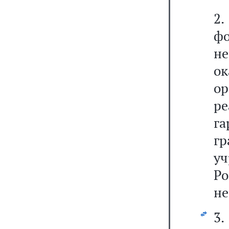
2
ф
не
о
о
ре
г
г
у
Р
не
3