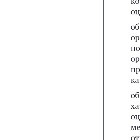
к
оц
об
о
н
ор
п
ка
о
х
оц
м
о