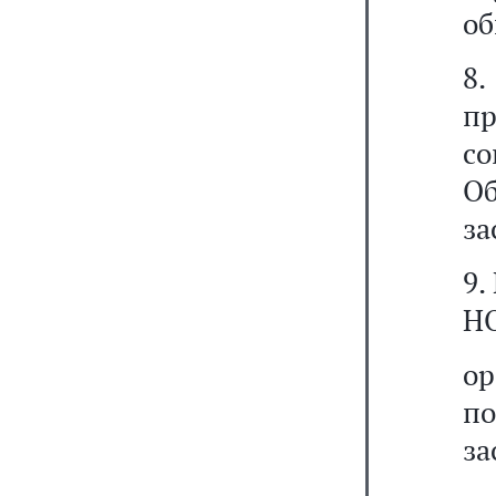
об
8
пр
с
Об
за
9.
Н
ор
п
за