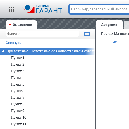
cистема
За
ГАРАНТ
Например,
параллельный импорт
20
Оглавление
Документ
Ре
Свернуть
Приложение. Положение об Общественном совете при Министерстве
Пункт 1
Пункт 2
Пункт 3
Пункт 4
Пункт 5
Пункт 6
Пункт 7
Пункт 8
Пункт 9
Пункт 10
Пункт 11