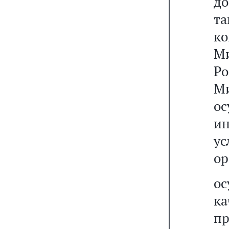
до
т
к
М
Р
Ми
о
ин
у
ор
о
к
пр