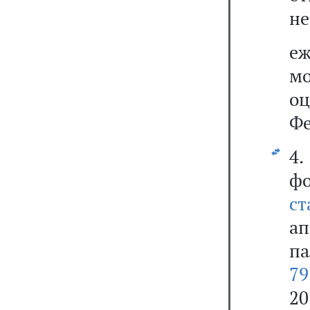
не
е
м
оц
Фе
4
фо
ст
ап
па
79
20