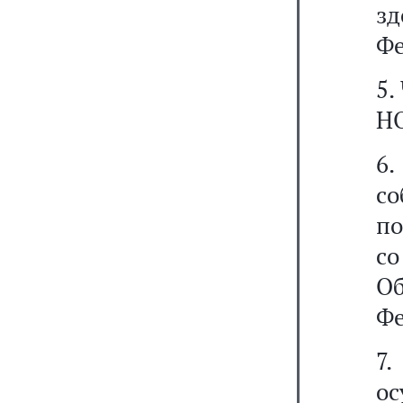
з
Фе
5.
НО
6
с
по
с
О
Фе
7.
о