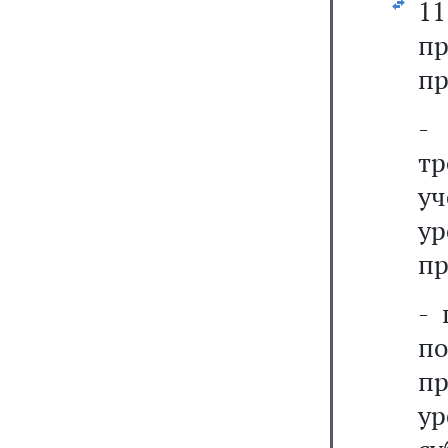
1
пр
пр
-
т
у
ур
пр
- 
п
п
ур