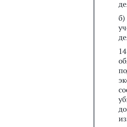
де
б)
уч
де
1
о
п
э
с
у
до
из