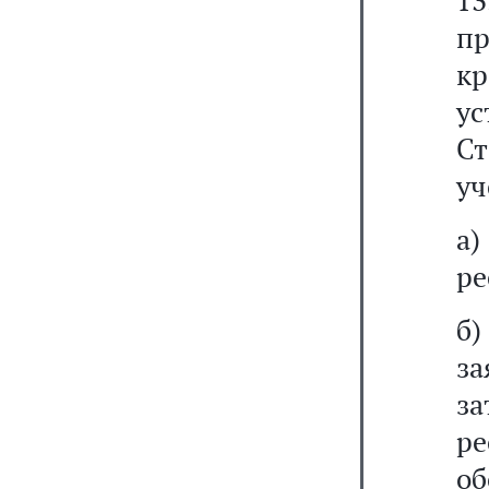
1
п
к
у
Ст
уч
а
ре
б
за
з
р
о