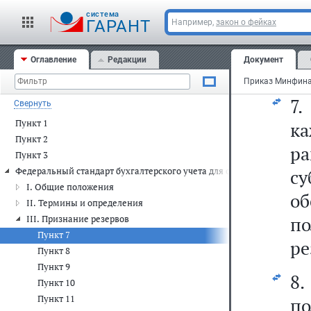
п
cистема
де
ГАРАНТ
Например,
закон о фейках
Оглавление
Редакции
Документ
7
Свернуть
Пункт 1
ка
Пункт 2
ра
Пункт 3
Федеральный стандарт бухгалтерского учета для организаций госуд
су
I. Общие положения
об
II. Термины и определения
п
III. Признание резервов
Пункт 7
ре
Пункт 8
Пункт 9
8
Пункт 10
Пункт 11
п