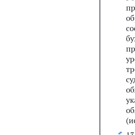
п
об
со
бу
п
у
т
с
об
у
о
(и