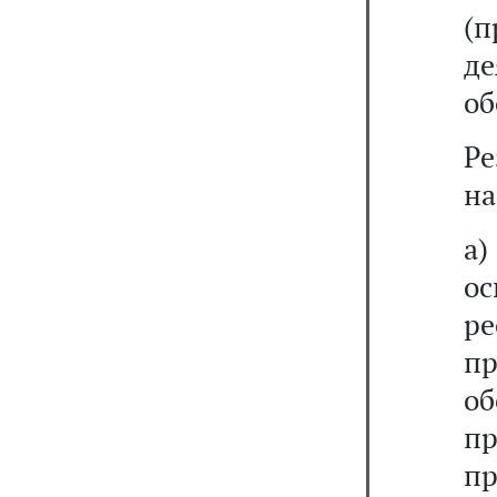
(
д
об
Ре
на
а)
о
р
п
об
п
п