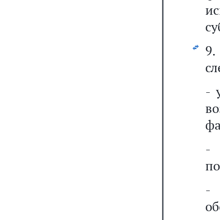
ис
су
9.
сл
- 
во
фа
-
по
-
о