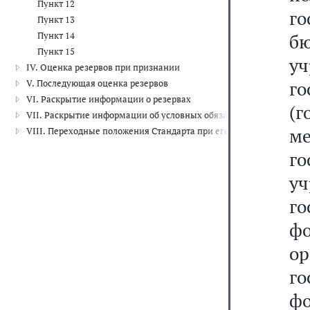
Пункт 12
г
Пункт 13
Пункт 14
б
Пункт 15
у
IV. Оценка резервов при признании
г
V. Последующая оценка резервов
VI. Раскрытие информации о резервах
(г
VII. Раскрытие информации об условных обязательствах и условн
м
VIII. Переходные положения Стандарта при его первом применен
г
у
г
ф
ор
г
ф