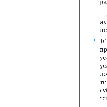
ра
- 
ис
не
1
пр
ус
у
до
те
с
за