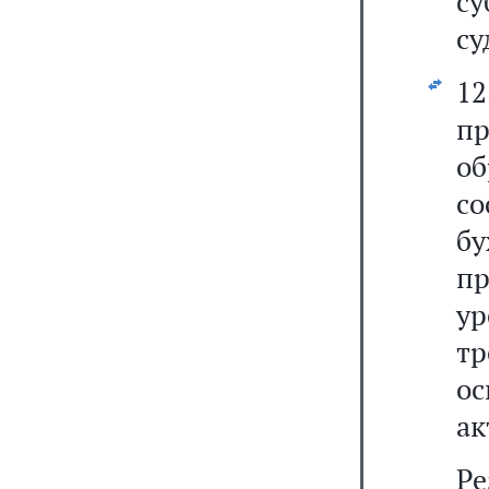
с
су
1
п
об
со
б
п
у
т
ос
ак
Р