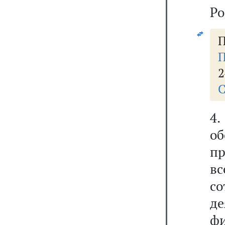
Ро
П
П
2
С
4
об
пр
в
со
д
ф