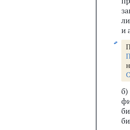
п
за
ли
и 
П
П
н
С
б)
ф
б
би