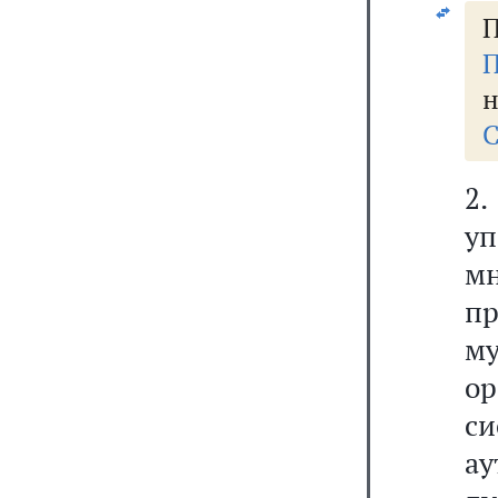
П
П
н
С
2
у
м
п
м
о
с
ау