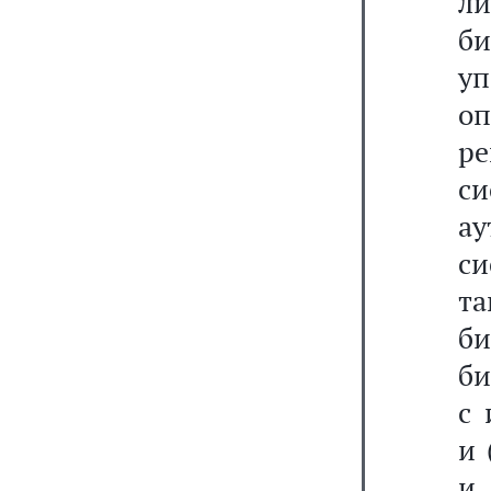
ли
б
уп
о
ре
с
ау
си
т
б
би
с 
и 
и 