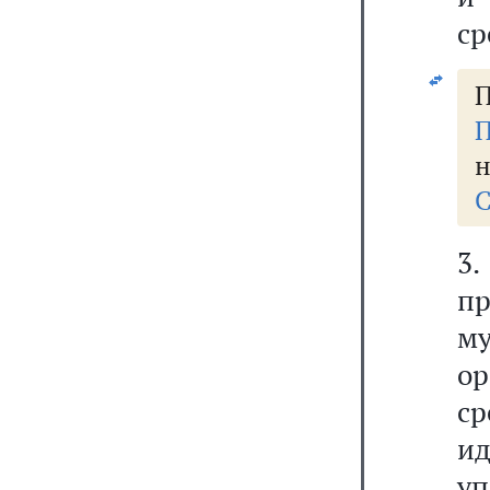
ср
П
П
н
С
3.
п
м
ор
ср
и
у