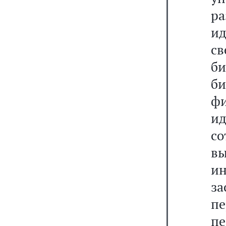
р
и
св
б
би
ф
и
с
в
и
з
п
пе