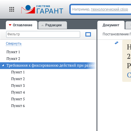
cистема
ГАРАНТ
Например,
технологический сбор
Пре
Рос
Оглавление
Редакции
Документ
Свернуть
Пункт 1
2
Пункт 2
Р
Требования к фиксированию действий при размещении в электронно
Пункт 1
С
Пункт 2
Пункт 3
Пункт 4
Пункт 5
Пункт 6