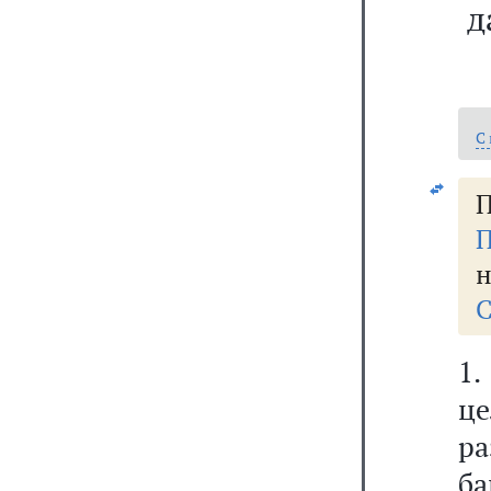
д
С
П
П
н
С
1.
ц
р
б