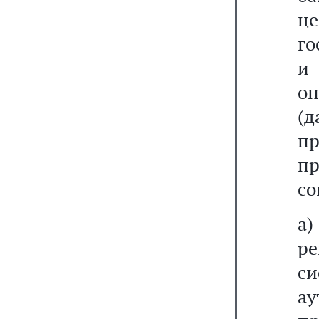
ц
го
и
о
(
пр
п
со
а
ре
с
а