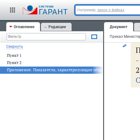
За
cистема
ГАРАНТ
Например,
закон о фейках
20
Оглавление
Редакции
Документ
Ре
Свернуть
П
Пункт 1
Пункт 2
2
Приложение. Показатели, характеризующие общие критерии оценки
С