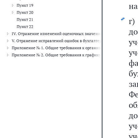
на
Пункт 19
Пункт 20
г)
Пункт 21
Пункт 22
до
IV. Отражение изменений оценочных значений в бухгалтерской (
уч
V. Отражение исправлений ошибок в бухгалтерской (финансовой) 
Приложение № 1. Общие требования к организации инвентаризации
у
Приложение № 2. Общие требования к графику документооборота
фа
б
з
Ф
об
д
уч
уч