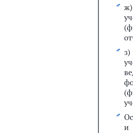
ж)
у
(ф
от
з)
у
в
ф
(
уч
Ос
и