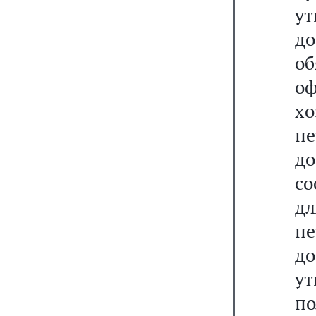
у
до
о
о
х
п
до
со
дл
п
д
ут
п