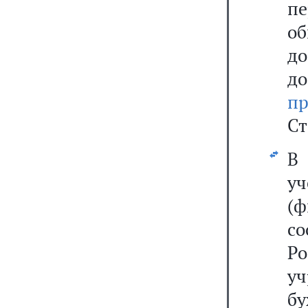
пе
о
д
д
п
Ст
В 
уч
(
с
Р
у
б