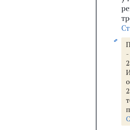
р
т
Ст
П
2
о
п
С