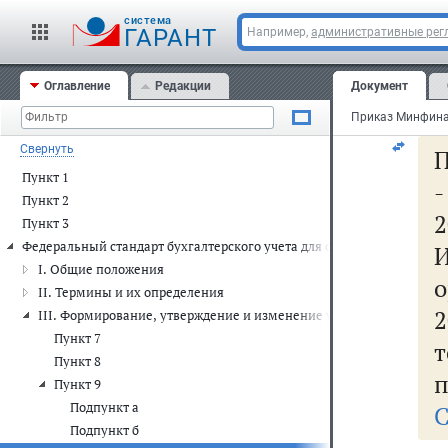
(н
cистема
ли
ГАРАНТ
Например,
административные рег
п
Оглавление
Редакции
Документ
бу
Свернуть
П
Пункт 1
Пункт 2
2
Пункт 3
Федеральный стандарт бухгалтерского учета для организаций госуд
I. Общие положения
о
II. Термины и их определения
III. Формирование, утверждение и изменение учетной политики,
Пункт 7
Пункт 8
п
Пункт 9
Подпункт а
С
Подпункт б