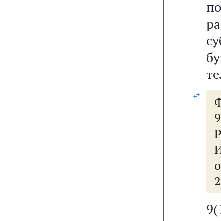
п
р
с
б
те
Ф
9
Р
о
2
9(