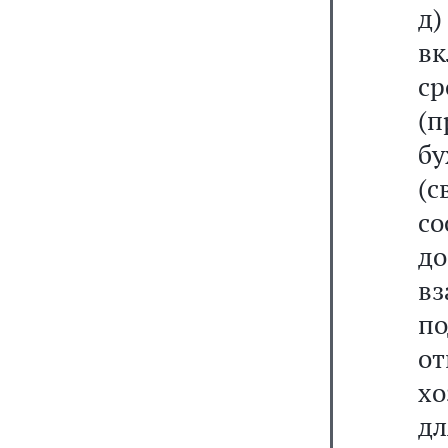
в
с
(
б
(
со
д
в
п
о
хо
д