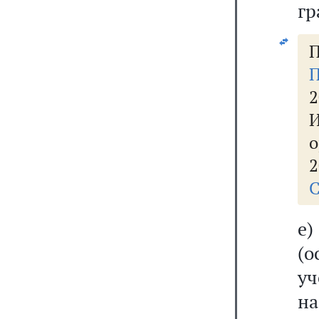
гр
П
П
2
о
2
С
е)
(о
у
на